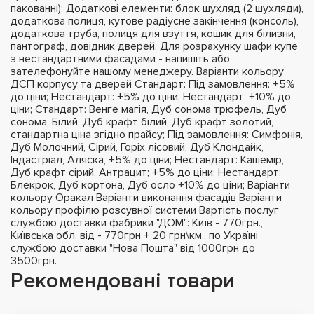
пакованні); Додаткові елементи: блок шухляд (2 шухляди),
додаткова полиця, кутове радіусне закінчення (консоль),
додаткова труба, полиця для взуття, кошик для білизни,
пантограф, довідник дверей. Для розрахунку шафи купе
з нестандартними фасадами - напишіть або
зателефонуйте нашому менеджеру. Варіанти кольору
ДСП корпусу та дверей Стандарт: Під замовлення: +5%
до ціни; Нестандарт: +5% до ціни; Нестандарт: +10% до
ціни; Стандарт: Венге магія, Дуб сонома трюфель, Дуб
сонома, Білий, Дуб крафт білий, Дуб крафт золотий,
стандартна ціна згідно прайсу; Під замовлення: Симфонія,
Дуб Молочний, Сірий, Горіх лісовий, Дуб Клондайк,
Індастріал, Аляска, +5% до ціни; Нестандарт: Кашемір,
Дуб крафт сірий, Антрацит; +5% до ціни; Нестандарт:
Блекрок, Дуб кортона, Дуб осло +10% до ціни; Варіанти
кольору Оракал Варіанти виконання фасадів Варіанти
кольору профілю розсувної системи Вартість послуг
службою доставки фабрики "ДОМ": Київ - 770грн.,
Київська обл. від - 770грн + 20 грн\км., по Україні
службою доставки "Нова Пошта" від 1000грн до
3500грн.
Рекомендовані товари