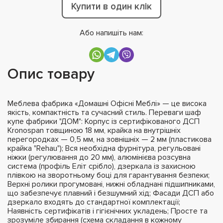
Купити в один клік
Або напишіть нам:
Опис товару
Меблева фабрика «Домашні Офісні Меблі» — це висока
якість, компактність та сучасний стиль. Переваги шаф
купе фабрики "ДОМ": Корпус із сертифікованого ДСП
Kronospan товщиною 18 мм, крайка на внутрішніх
перегородках — 0,5 мм, на зовнішніх — 2 мм (пластикова
крайка "Rehau"); Вся необхідна фурнітура, регульовані
ніжки (регулювання до 20 мм), алюмінієва розсувна
система (профіль Еліт срібло), дзеркала із захисною
плівкою на зворотньому боці для гарантування безпеки;
Верхні ролики прогумовані, нижні обладнані підшипниками,
що забезпечує плавний і безшумний хід; Фасади ДСП або
дзеркало входять до стандартної комплектації;
Наявність сертифікатів і гігієнічних укладень; Просте та
зрозуміле збирання (схема складання в кожному