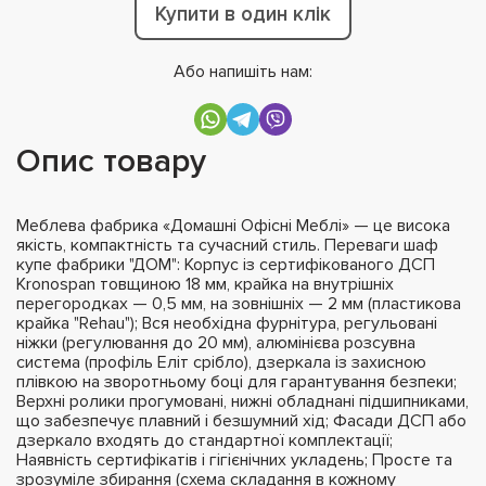
Купити в один клік
Або напишіть нам:
Опис товару
Меблева фабрика «Домашні Офісні Меблі» — це висока
якість, компактність та сучасний стиль. Переваги шаф
купе фабрики "ДОМ": Корпус із сертифікованого ДСП
Kronospan товщиною 18 мм, крайка на внутрішніх
перегородках — 0,5 мм, на зовнішніх — 2 мм (пластикова
крайка "Rehau"); Вся необхідна фурнітура, регульовані
ніжки (регулювання до 20 мм), алюмінієва розсувна
система (профіль Еліт срібло), дзеркала із захисною
плівкою на зворотньому боці для гарантування безпеки;
Верхні ролики прогумовані, нижні обладнані підшипниками,
що забезпечує плавний і безшумний хід; Фасади ДСП або
дзеркало входять до стандартної комплектації;
Наявність сертифікатів і гігієнічних укладень; Просте та
зрозуміле збирання (схема складання в кожному