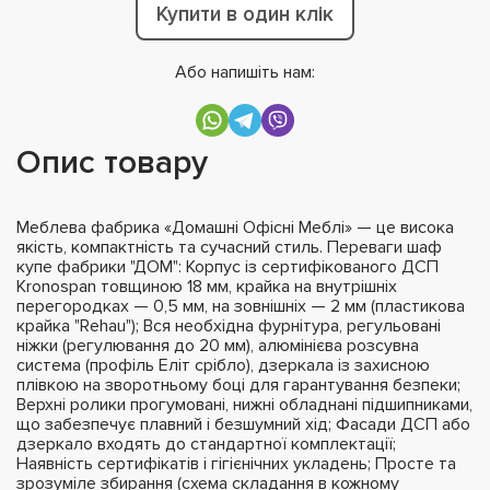
Купити в один клік
Або напишіть нам:
Опис товару
Меблева фабрика «Домашні Офісні Меблі» — це висока
якість, компактність та сучасний стиль. Переваги шаф
купе фабрики "ДОМ": Корпус із сертифікованого ДСП
Kronospan товщиною 18 мм, крайка на внутрішніх
перегородках — 0,5 мм, на зовнішніх — 2 мм (пластикова
крайка "Rehau"); Вся необхідна фурнітура, регульовані
ніжки (регулювання до 20 мм), алюмінієва розсувна
система (профіль Еліт срібло), дзеркала із захисною
плівкою на зворотньому боці для гарантування безпеки;
Верхні ролики прогумовані, нижні обладнані підшипниками,
що забезпечує плавний і безшумний хід; Фасади ДСП або
дзеркало входять до стандартної комплектації;
Наявність сертифікатів і гігієнічних укладень; Просте та
зрозуміле збирання (схема складання в кожному