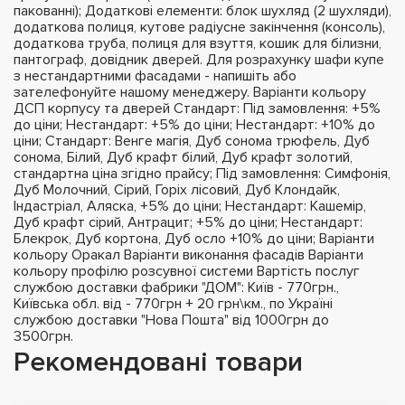
пакованні); Додаткові елементи: блок шухляд (2 шухляди),
додаткова полиця, кутове радіусне закінчення (консоль),
додаткова труба, полиця для взуття, кошик для білизни,
пантограф, довідник дверей. Для розрахунку шафи купе
з нестандартними фасадами - напишіть або
зателефонуйте нашому менеджеру. Варіанти кольору
ДСП корпусу та дверей Стандарт: Під замовлення: +5%
до ціни; Нестандарт: +5% до ціни; Нестандарт: +10% до
ціни; Стандарт: Венге магія, Дуб сонома трюфель, Дуб
сонома, Білий, Дуб крафт білий, Дуб крафт золотий,
стандартна ціна згідно прайсу; Під замовлення: Симфонія,
Дуб Молочний, Сірий, Горіх лісовий, Дуб Клондайк,
Індастріал, Аляска, +5% до ціни; Нестандарт: Кашемір,
Дуб крафт сірий, Антрацит; +5% до ціни; Нестандарт:
Блекрок, Дуб кортона, Дуб осло +10% до ціни; Варіанти
кольору Оракал Варіанти виконання фасадів Варіанти
кольору профілю розсувної системи Вартість послуг
службою доставки фабрики "ДОМ": Київ - 770грн.,
Київська обл. від - 770грн + 20 грн\км., по Україні
службою доставки "Нова Пошта" від 1000грн до
3500грн.
Рекомендовані товари