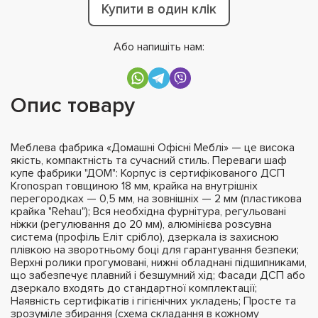
Купити в один клік
Або напишіть нам:
Опис товару
Меблева фабрика «Домашні Офісні Меблі» — це висока
якість, компактність та сучасний стиль. Переваги шаф
купе фабрики "ДОМ": Корпус із сертифікованого ДСП
Kronospan товщиною 18 мм, крайка на внутрішніх
перегородках — 0,5 мм, на зовнішніх — 2 мм (пластикова
крайка "Rehau"); Вся необхідна фурнітура, регульовані
ніжки (регулювання до 20 мм), алюмінієва розсувна
система (профіль Еліт срібло), дзеркала із захисною
плівкою на зворотньому боці для гарантування безпеки;
Верхні ролики прогумовані, нижні обладнані підшипниками,
що забезпечує плавний і безшумний хід; Фасади ДСП або
дзеркало входять до стандартної комплектації;
Наявність сертифікатів і гігієнічних укладень; Просте та
зрозуміле збирання (схема складання в кожному