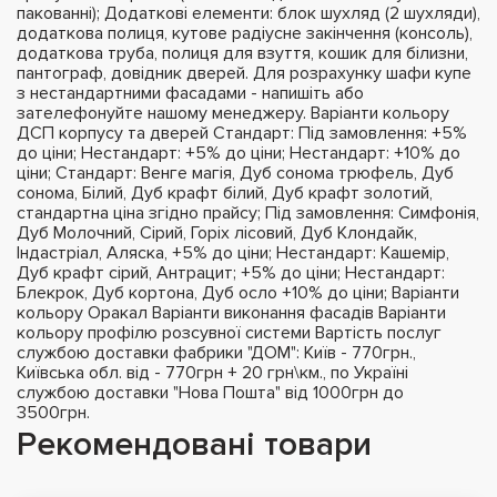
пакованні); Додаткові елементи: блок шухляд (2 шухляди),
додаткова полиця, кутове радіусне закінчення (консоль),
додаткова труба, полиця для взуття, кошик для білизни,
пантограф, довідник дверей. Для розрахунку шафи купе
з нестандартними фасадами - напишіть або
зателефонуйте нашому менеджеру. Варіанти кольору
ДСП корпусу та дверей Стандарт: Під замовлення: +5%
до ціни; Нестандарт: +5% до ціни; Нестандарт: +10% до
ціни; Стандарт: Венге магія, Дуб сонома трюфель, Дуб
сонома, Білий, Дуб крафт білий, Дуб крафт золотий,
стандартна ціна згідно прайсу; Під замовлення: Симфонія,
Дуб Молочний, Сірий, Горіх лісовий, Дуб Клондайк,
Індастріал, Аляска, +5% до ціни; Нестандарт: Кашемір,
Дуб крафт сірий, Антрацит; +5% до ціни; Нестандарт:
Блекрок, Дуб кортона, Дуб осло +10% до ціни; Варіанти
кольору Оракал Варіанти виконання фасадів Варіанти
кольору профілю розсувної системи Вартість послуг
службою доставки фабрики "ДОМ": Київ - 770грн.,
Київська обл. від - 770грн + 20 грн\км., по Україні
службою доставки "Нова Пошта" від 1000грн до
3500грн.
Рекомендовані товари