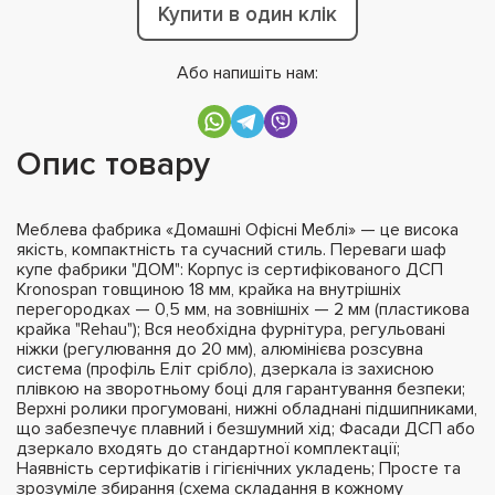
Купити в один клік
Або напишіть нам:
Опис товару
Меблева фабрика «Домашні Офісні Меблі» — це висока
якість, компактність та сучасний стиль. Переваги шаф
купе фабрики "ДОМ": Корпус із сертифікованого ДСП
Kronospan товщиною 18 мм, крайка на внутрішніх
перегородках — 0,5 мм, на зовнішніх — 2 мм (пластикова
крайка "Rehau"); Вся необхідна фурнітура, регульовані
ніжки (регулювання до 20 мм), алюмінієва розсувна
система (профіль Еліт срібло), дзеркала із захисною
плівкою на зворотньому боці для гарантування безпеки;
Верхні ролики прогумовані, нижні обладнані підшипниками,
що забезпечує плавний і безшумний хід; Фасади ДСП або
дзеркало входять до стандартної комплектації;
Наявність сертифікатів і гігієнічних укладень; Просте та
зрозуміле збирання (схема складання в кожному