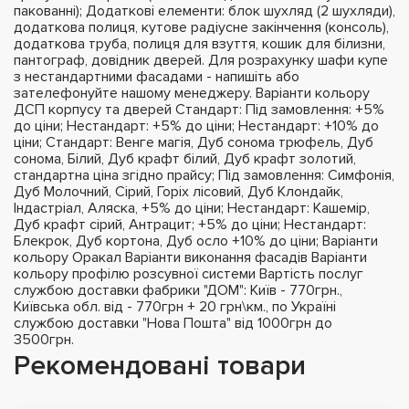
пакованні); Додаткові елементи: блок шухляд (2 шухляди),
додаткова полиця, кутове радіусне закінчення (консоль),
додаткова труба, полиця для взуття, кошик для білизни,
пантограф, довідник дверей. Для розрахунку шафи купе
з нестандартними фасадами - напишіть або
зателефонуйте нашому менеджеру. Варіанти кольору
ДСП корпусу та дверей Стандарт: Під замовлення: +5%
до ціни; Нестандарт: +5% до ціни; Нестандарт: +10% до
ціни; Стандарт: Венге магія, Дуб сонома трюфель, Дуб
сонома, Білий, Дуб крафт білий, Дуб крафт золотий,
стандартна ціна згідно прайсу; Під замовлення: Симфонія,
Дуб Молочний, Сірий, Горіх лісовий, Дуб Клондайк,
Індастріал, Аляска, +5% до ціни; Нестандарт: Кашемір,
Дуб крафт сірий, Антрацит; +5% до ціни; Нестандарт:
Блекрок, Дуб кортона, Дуб осло +10% до ціни; Варіанти
кольору Оракал Варіанти виконання фасадів Варіанти
кольору профілю розсувної системи Вартість послуг
службою доставки фабрики "ДОМ": Київ - 770грн.,
Київська обл. від - 770грн + 20 грн\км., по Україні
службою доставки "Нова Пошта" від 1000грн до
3500грн.
Рекомендовані товари