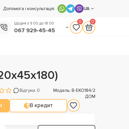
Допомога і консультація:
UA
0
0
Щодня з 9:00 до 18:00
067 929-45-45
050 133-45-45
093 170-75-45
20х45х180)
Відгуки: 0
Модель: В-ЕКО184/2
ДОМ
и
В кредит