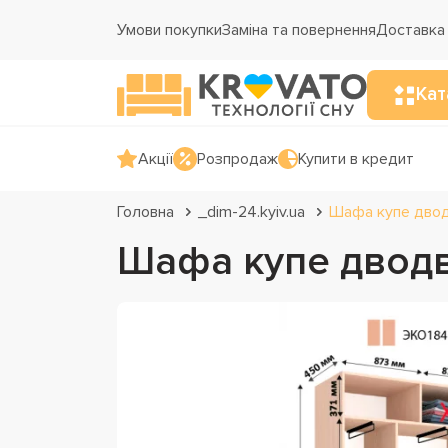
Умови покупки
Заміна та повернення
Доставка 
Кат
Акції
Розпродаж
Купити в кредит
Головна
_dim-24.kyiv.ua
Шафа купе двод
Шафа купе дводв