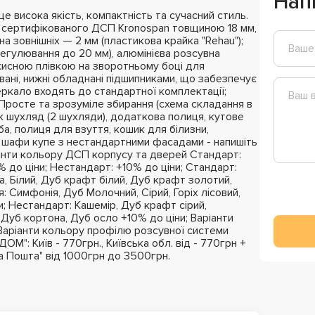
Нап
 висока якість, компактність та сучасний стиль.
з сертифікованого ДСП Kronospan товщиною 18 мм,
на зовнішніх — 2 мм (пластикова крайка "Rehau");
регулювання до 20 мм), алюмінієва розсувна
ахисною плівкою на зворотньому боці для
вані, нижні обладнані підшипниками, що забезпечує
ркало входять до стандартної комплектації;
; Просте та зрозуміле збирання (схема складання в
к шухляд (2 шухляди), додаткова полиця, кутове
ба, полиця для взуття, кошик для білизни,
 шафи купе з нестандартними фасадами - напишіть
нти кольору ДСП корпусу та дверей Стандарт:
 до ціни; Нестандарт: +10% до ціни; Стандарт:
, Білий, Дуб крафт білий, Дуб крафт золотий,
: Симфонія, Дуб Молочний, Сірий, Горіх лісовий,
и; Нестандарт: Кашемір, Дуб крафт сірий,
 Дуб кортона, Дуб осло +10% до ціни; Варіанти
Варіанти кольору профілю розсувної системи
М": Київ - 770грн., Київська обл. від - 770грн +
ва Пошта" від 1000грн до 3500грн.