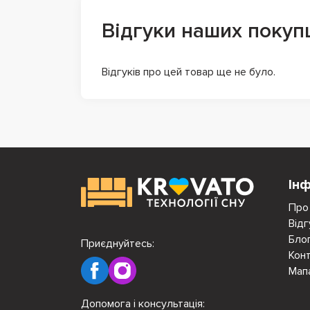
Відгуки наших покуп
Відгуків про цей товар ще не було.
Ін
Про
Відг
Бло
Приєднуйтесь:
Кон
Мап
Допомога і консультація: