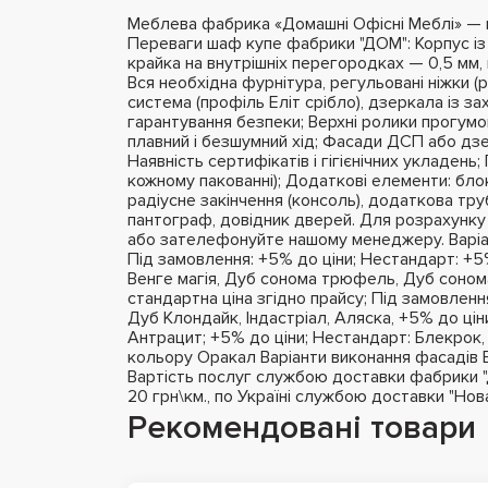
Меблева фабрика «Домашні Офісні Меблі» — це
Переваги шаф купе фабрики "ДОМ": Корпус і
крайка на внутрішніх перегородках — 0,5 мм, 
Вся необхідна фурнітура, регульовані ніжки (
система (профіль Еліт срібло), дзеркала із з
гарантування безпеки; Верхні ролики прогумо
плавний і безшумний хід; Фасади ДСП або дзе
Наявність сертифікатів і гігієнічних укладень
кожному пакованні); Додаткові елементи: бло
радіусне закінчення (консоль), додаткова тру
пантограф, довідник дверей. Для розрахунку
або зателефонуйте нашому менеджеру. Варіа
Під замовлення: +5% до ціни; Нестандарт: +5%
Венге магія, Дуб сонома трюфель, Дуб сонома
стандартна ціна згідно прайсу; Під замовлення
Дуб Клондайк, Індастріал, Аляска, +5% до цін
Антрацит; +5% до ціни; Нестандарт: Блекрок,
кольору Оракал Варіанти виконання фасадів 
Вартість послуг службою доставки фабрики "ДО
20 грн\км., по Україні службою доставки "Но
Рекомендовані товари