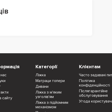
ців
формація
Категорії
Клієнтам
 нас
Ліжка
Часто задавані пи
уки
Матраци топери
Політика
конфіденційності
г
Дивани
Післягарантійне
такти
Ліжка з м'яким
обслуговування
узголів'ям
а сайту
Угода користувач
Ліжка з підйомним
механізмом