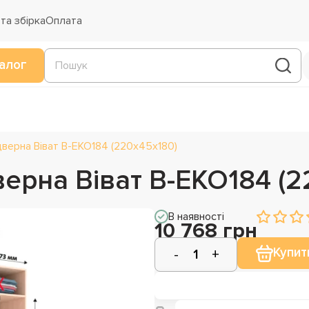
та збірка
Оплата
алог
верна Віват В-ЕКО184 (220х45х180)
ерна Віват В-ЕКО184 (2
В наявності
10 768 грн
Купит