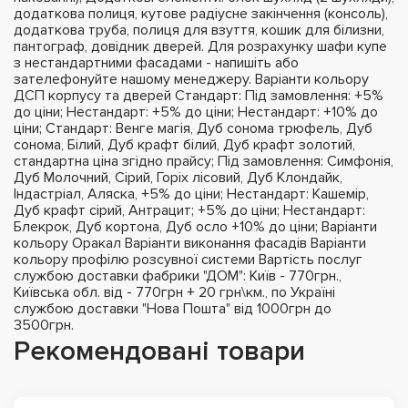
додаткова полиця, кутове радіусне закінчення (консоль),
додаткова труба, полиця для взуття, кошик для білизни,
пантограф, довідник дверей. Для розрахунку шафи купе
з нестандартними фасадами - напишіть або
зателефонуйте нашому менеджеру. Варіанти кольору
ДСП корпусу та дверей Стандарт: Під замовлення: +5%
до ціни; Нестандарт: +5% до ціни; Нестандарт: +10% до
ціни; Стандарт: Венге магія, Дуб сонома трюфель, Дуб
сонома, Білий, Дуб крафт білий, Дуб крафт золотий,
стандартна ціна згідно прайсу; Під замовлення: Симфонія,
Дуб Молочний, Сірий, Горіх лісовий, Дуб Клондайк,
Індастріал, Аляска, +5% до ціни; Нестандарт: Кашемір,
Дуб крафт сірий, Антрацит; +5% до ціни; Нестандарт:
Блекрок, Дуб кортона, Дуб осло +10% до ціни; Варіанти
кольору Оракал Варіанти виконання фасадів Варіанти
кольору профілю розсувної системи Вартість послуг
службою доставки фабрики "ДОМ": Київ - 770грн.,
Київська обл. від - 770грн + 20 грн\км., по Україні
службою доставки "Нова Пошта" від 1000грн до
3500грн.
Рекомендовані товари