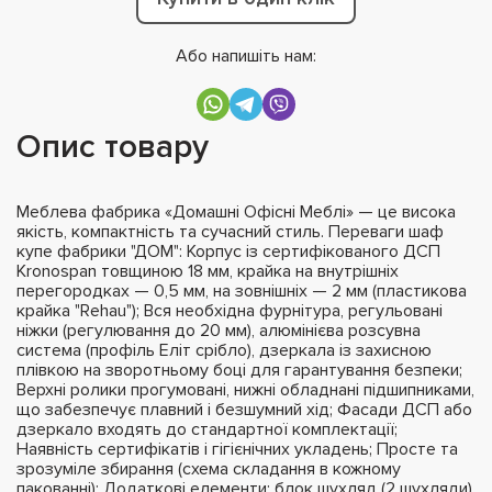
Або напишіть нам:
Опис товару
Меблева фабрика «Домашні Офісні Меблі» — це висока
якість, компактність та сучасний стиль. Переваги шаф
купе фабрики "ДОМ": Корпус із сертифікованого ДСП
Kronospan товщиною 18 мм, крайка на внутрішніх
перегородках — 0,5 мм, на зовнішніх — 2 мм (пластикова
крайка "Rehau"); Вся необхідна фурнітура, регульовані
ніжки (регулювання до 20 мм), алюмінієва розсувна
система (профіль Еліт срібло), дзеркала із захисною
плівкою на зворотньому боці для гарантування безпеки;
Верхні ролики прогумовані, нижні обладнані підшипниками,
що забезпечує плавний і безшумний хід; Фасади ДСП або
дзеркало входять до стандартної комплектації;
Наявність сертифікатів і гігієнічних укладень; Просте та
зрозуміле збирання (схема складання в кожному
пакованні); Додаткові елементи: блок шухляд (2 шухляди),