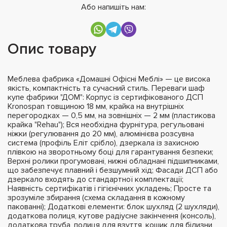
Або напишіть нам:
Опис товару
Меблева фабрика «Домашні Офісні Меблі» — це висока
якість, компактність та сучасний стиль. Переваги шаф
купе фабрики "ДОМ": Корпус із сертифікованого ДСП
Kronospan товщиною 18 мм, крайка на внутрішніх
перегородках — 0,5 мм, на зовнішніх — 2 мм (пластикова
крайка "Rehau"); Вся необхідна фурнітура, регульовані
ніжки (регулювання до 20 мм), алюмінієва розсувна
система (профіль Еліт срібло), дзеркала із захисною
плівкою на зворотньому боці для гарантування безпеки;
Верхні ролики прогумовані, нижні обладнані підшипниками,
що забезпечує плавний і безшумний хід; Фасади ДСП або
дзеркало входять до стандартної комплектації;
Наявність сертифікатів і гігієнічних укладень; Просте та
зрозуміле збирання (схема складання в кожному
пакованні); Додаткові елементи: блок шухляд (2 шухляди),
додаткова полиця, кутове радіусне закінчення (консоль),
додаткова труба, полиця для взуття, кошик для білизни,