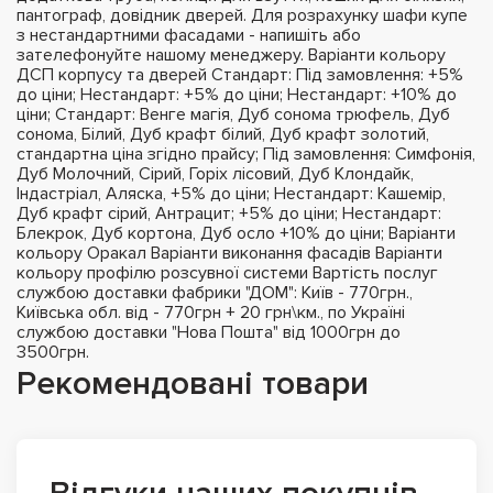
пантограф, довідник дверей. Для розрахунку шафи купе
з нестандартними фасадами - напишіть або
зателефонуйте нашому менеджеру. Варіанти кольору
ДСП корпусу та дверей Стандарт: Під замовлення: +5%
до ціни; Нестандарт: +5% до ціни; Нестандарт: +10% до
ціни; Стандарт: Венге магія, Дуб сонома трюфель, Дуб
сонома, Білий, Дуб крафт білий, Дуб крафт золотий,
стандартна ціна згідно прайсу; Під замовлення: Симфонія,
Дуб Молочний, Сірий, Горіх лісовий, Дуб Клондайк,
Індастріал, Аляска, +5% до ціни; Нестандарт: Кашемір,
Дуб крафт сірий, Антрацит; +5% до ціни; Нестандарт:
Блекрок, Дуб кортона, Дуб осло +10% до ціни; Варіанти
кольору Оракал Варіанти виконання фасадів Варіанти
кольору профілю розсувної системи Вартість послуг
службою доставки фабрики "ДОМ": Київ - 770грн.,
Київська обл. від - 770грн + 20 грн\км., по Україні
службою доставки "Нова Пошта" від 1000грн до
3500грн.
Рекомендовані товари