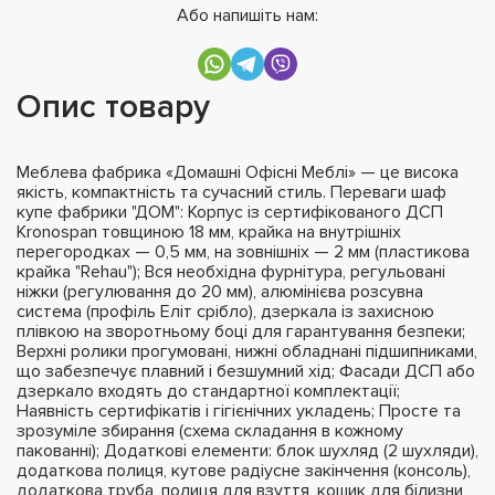
Або напишіть нам:
Опис товару
Меблева фабрика «Домашні Офісні Меблі» — це висока
якість, компактність та сучасний стиль. Переваги шаф
купе фабрики "ДОМ": Корпус із сертифікованого ДСП
Kronospan товщиною 18 мм, крайка на внутрішніх
перегородках — 0,5 мм, на зовнішніх — 2 мм (пластикова
крайка "Rehau"); Вся необхідна фурнітура, регульовані
ніжки (регулювання до 20 мм), алюмінієва розсувна
система (профіль Еліт срібло), дзеркала із захисною
плівкою на зворотньому боці для гарантування безпеки;
Верхні ролики прогумовані, нижні обладнані підшипниками,
що забезпечує плавний і безшумний хід; Фасади ДСП або
дзеркало входять до стандартної комплектації;
Наявність сертифікатів і гігієнічних укладень; Просте та
зрозуміле збирання (схема складання в кожному
пакованні); Додаткові елементи: блок шухляд (2 шухляди),
додаткова полиця, кутове радіусне закінчення (консоль),
додаткова труба, полиця для взуття, кошик для білизни,