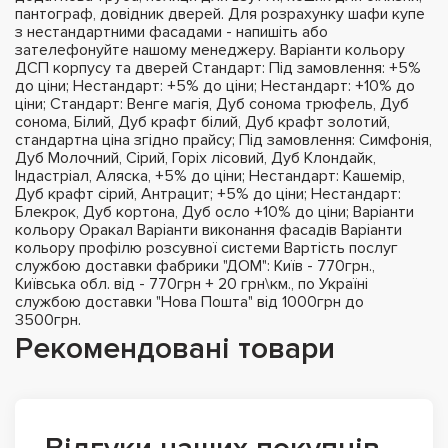
пантограф, довідник дверей. Для розрахунку шафи купе
з нестандартними фасадами - напишіть або
зателефонуйте нашому менеджеру. Варіанти кольору
ДСП корпусу та дверей Стандарт: Під замовлення: +5%
до ціни; Нестандарт: +5% до ціни; Нестандарт: +10% до
ціни; Стандарт: Венге магія, Дуб сонома трюфель, Дуб
сонома, Білий, Дуб крафт білий, Дуб крафт золотий,
стандартна ціна згідно прайсу; Під замовлення: Симфонія,
Дуб Молочний, Сірий, Горіх лісовий, Дуб Клондайк,
Індастріал, Аляска, +5% до ціни; Нестандарт: Кашемір,
Дуб крафт сірий, Антрацит; +5% до ціни; Нестандарт:
Блекрок, Дуб кортона, Дуб осло +10% до ціни; Варіанти
кольору Оракал Варіанти виконання фасадів Варіанти
кольору профілю розсувної системи Вартість послуг
службою доставки фабрики "ДОМ": Київ - 770грн.,
Київська обл. від - 770грн + 20 грн\км., по Україні
службою доставки "Нова Пошта" від 1000грн до
3500грн.
Рекомендовані товари