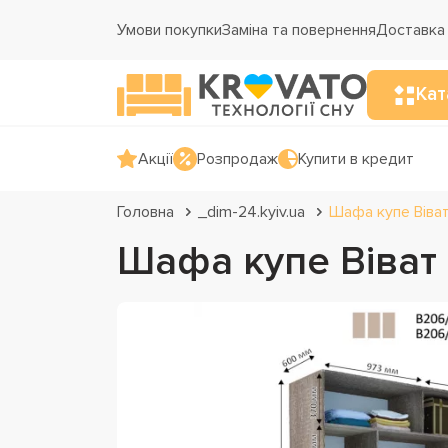
Умови покупки
Заміна та повернення
Доставка 
Кат
Акції
Розпродаж
Купити в кредит
Головна
_dim-24.kyiv.ua
Шафа купе Віва
Шафа купе Віват