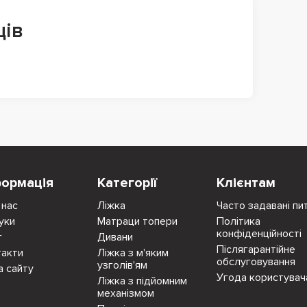
ців
формація
Категорії
Клієнтам
 нас
Ліжка
Часто задавані пи
уки
Матраци топери
Політика
конфіденційності
г
Дивани
Післягарантійне
такти
Ліжка з м'яким
обслуговування
узголів'ям
а сайту
Угода користувач
Ліжка з підйомним
механізмом