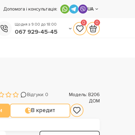
Допомога і консультація:
UA
0
0
Щодня з 9:00 до 18:00
067 929-45-45
050 133-45-45
093 170-75-45
Відгуки: 0
Модель: В206
ДОМ
и
В кредит