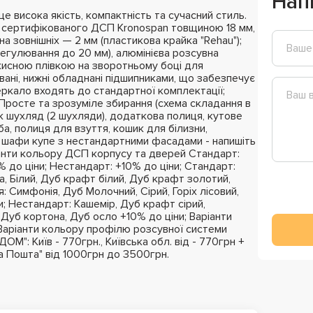
Нап
 висока якість, компактність та сучасний стиль.
з сертифікованого ДСП Kronospan товщиною 18 мм,
на зовнішніх — 2 мм (пластикова крайка "Rehau");
регулювання до 20 мм), алюмінієва розсувна
ахисною плівкою на зворотньому боці для
вані, нижні обладнані підшипниками, що забезпечує
ркало входять до стандартної комплектації;
; Просте та зрозуміле збирання (схема складання в
к шухляд (2 шухляди), додаткова полиця, кутове
ба, полиця для взуття, кошик для білизни,
 шафи купе з нестандартними фасадами - напишіть
нти кольору ДСП корпусу та дверей Стандарт:
 до ціни; Нестандарт: +10% до ціни; Стандарт:
, Білий, Дуб крафт білий, Дуб крафт золотий,
: Симфонія, Дуб Молочний, Сірий, Горіх лісовий,
и; Нестандарт: Кашемір, Дуб крафт сірий,
 Дуб кортона, Дуб осло +10% до ціни; Варіанти
Варіанти кольору профілю розсувної системи
М": Київ - 770грн., Київська обл. від - 770грн +
ва Пошта" від 1000грн до 3500грн.