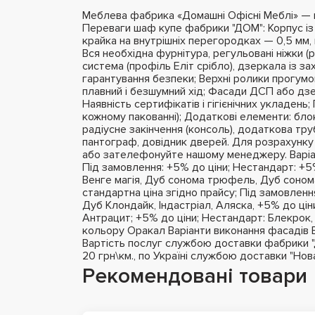
Меблева фабрика «Домашні Офісні Меблі» — це
Переваги шаф купе фабрики "ДОМ": Корпус і
крайка на внутрішніх перегородках — 0,5 мм, 
Вся необхідна фурнітура, регульовані ніжки (
система (профіль Еліт срібло), дзеркала із з
гарантування безпеки; Верхні ролики прогумо
плавний і безшумний хід; Фасади ДСП або дзе
Наявність сертифікатів і гігієнічних укладень
кожному пакованні); Додаткові елементи: бло
радіусне закінчення (консоль), додаткова тру
пантограф, довідник дверей. Для розрахунку
або зателефонуйте нашому менеджеру. Варіа
Під замовлення: +5% до ціни; Нестандарт: +5%
Венге магія, Дуб сонома трюфель, Дуб сонома
стандартна ціна згідно прайсу; Під замовлення
Дуб Клондайк, Індастріал, Аляска, +5% до цін
Антрацит; +5% до ціни; Нестандарт: Блекрок,
кольору Оракал Варіанти виконання фасадів 
Вартість послуг службою доставки фабрики "ДО
20 грн\км., по Україні службою доставки "Но
Рекомендовані товари