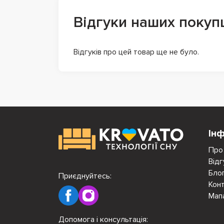
Відгуки наших покуп
Відгуків про цей товар ще не було.
Ін
Про
Відг
Бло
Приєднуйтесь:
Кон
Мап
Допомога і консультація: