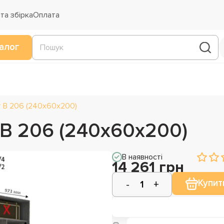
та збірка
Оплата
алог
т В 206 (240х60х200)
 В 206 (240х60х200)
В наявності
14 261 грн
Купит