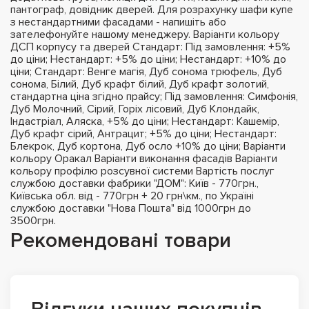
пантограф, довідник дверей. Для розрахунку шафи купе
з нестандартними фасадами - напишіть або
зателефонуйте нашому менеджеру. Варіанти кольору
ДСП корпусу та дверей Стандарт: Під замовлення: +5%
до ціни; Нестандарт: +5% до ціни; Нестандарт: +10% до
ціни; Стандарт: Венге магія, Дуб сонома трюфель, Дуб
сонома, Білий, Дуб крафт білий, Дуб крафт золотий,
стандартна ціна згідно прайсу; Під замовлення: Симфонія,
Дуб Молочний, Сірий, Горіх лісовий, Дуб Клондайк,
Індастріал, Аляска, +5% до ціни; Нестандарт: Кашемір,
Дуб крафт сірий, Антрацит; +5% до ціни; Нестандарт:
Блекрок, Дуб кортона, Дуб осло +10% до ціни; Варіанти
кольору Оракал Варіанти виконання фасадів Варіанти
кольору профілю розсувної системи Вартість послуг
службою доставки фабрики "ДОМ": Київ - 770грн.,
Київська обл. від - 770грн + 20 грн\км., по Україні
службою доставки "Нова Пошта" від 1000грн до
3500грн.
Рекомендовані товари