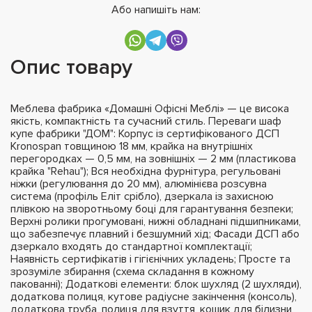
Або напишіть нам:
Опис товару
Меблева фабрика «Домашні Офісні Меблі» — це висока
якість, компактність та сучасний стиль. Переваги шаф
купе фабрики "ДОМ": Корпус із сертифікованого ДСП
Kronospan товщиною 18 мм, крайка на внутрішніх
перегородках — 0,5 мм, на зовнішніх — 2 мм (пластикова
крайка "Rehau"); Вся необхідна фурнітура, регульовані
ніжки (регулювання до 20 мм), алюмінієва розсувна
система (профіль Еліт срібло), дзеркала із захисною
плівкою на зворотньому боці для гарантування безпеки;
Верхні ролики прогумовані, нижні обладнані підшипниками,
що забезпечує плавний і безшумний хід; Фасади ДСП або
дзеркало входять до стандартної комплектації;
Наявність сертифікатів і гігієнічних укладень; Просте та
зрозуміле збирання (схема складання в кожному
пакованні); Додаткові елементи: блок шухляд (2 шухляди),
додаткова полиця, кутове радіусне закінчення (консоль),
додаткова труба, полиця для взуття, кошик для білизни,