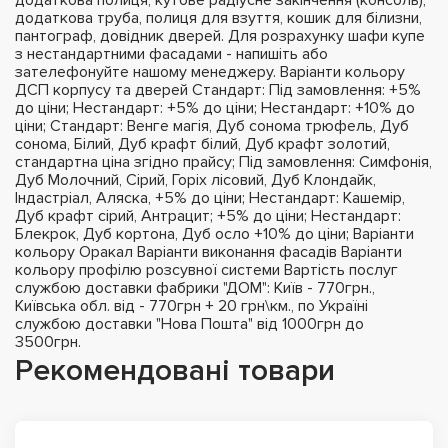
додаткова труба, полиця для взуття, кошик для білизни,
пантограф, довідник дверей. Для розрахунку шафи купе
з нестандартними фасадами - напишіть або
зателефонуйте нашому менеджеру. Варіанти кольору
ДСП корпусу та дверей Стандарт: Під замовлення: +5%
до ціни; Нестандарт: +5% до ціни; Нестандарт: +10% до
ціни; Стандарт: Венге магія, Дуб сонома трюфель, Дуб
сонома, Білий, Дуб крафт білий, Дуб крафт золотий,
стандартна ціна згідно прайсу; Під замовлення: Симфонія,
Дуб Молочний, Сірий, Горіх лісовий, Дуб Клондайк,
Індастріал, Аляска, +5% до ціни; Нестандарт: Кашемір,
Дуб крафт сірий, Антрацит; +5% до ціни; Нестандарт:
Блекрок, Дуб кортона, Дуб осло +10% до ціни; Варіанти
кольору Оракал Варіанти виконання фасадів Варіанти
кольору профілю розсувної системи Вартість послуг
службою доставки фабрики "ДОМ": Київ - 770грн.,
Київська обл. від - 770грн + 20 грн\км., по Україні
службою доставки "Нова Пошта" від 1000грн до
3500грн.
Рекомендовані товари