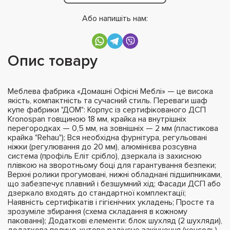
Або напишіть нам:
Опис товару
Меблева фабрика «Домашні Офісні Меблі» — це висока
якість, компактність та сучасний стиль. Переваги шаф
купе фабрики "ДОМ": Корпус із сертифікованого ДСП
Kronospan товщиною 18 мм, крайка на внутрішніх
перегородках — 0,5 мм, на зовнішніх — 2 мм (пластикова
крайка "Rehau"); Вся необхідна фурнітура, регульовані
ніжки (регулювання до 20 мм), алюмінієва розсувна
система (профіль Еліт срібло), дзеркала із захисною
плівкою на зворотньому боці для гарантування безпеки;
Верхні ролики прогумовані, нижні обладнані підшипниками,
що забезпечує плавний і безшумний хід; Фасади ДСП або
дзеркало входять до стандартної комплектації;
Наявність сертифікатів і гігієнічних укладень; Просте та
зрозуміле збирання (схема складання в кожному
пакованні); Додаткові елементи: блок шухляд (2 шухляди),
додаткова полиця, кутове радіусне закінчення (консоль),