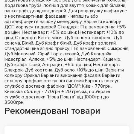
додаткова труба, полиця для взуття, кошик для білизни,
пантограф, довідник дверей. Для розрахунку шафи купе
з нестандартними фасадами - напишіть або
зателефонуйте нашому менеджеру. Варіанти кольору
ДСП корпусу та дверей Стандарт: Під замовлення: +5%
до ціни; Нестандарт: +5% до ціни; Нестандарт: +10% до
ціни; Стандарт: Венге магія, Дуб сонома трюфель, Дуб
сонома, Білий, Дуб крафт білий, Дуб крафт золотий,
стандартна ціна згідно прайсу; Під замовлення: Симфонія,
Дуб Молочний, Сірий, Горіх лісовий, Дуб Клондайк,
Індастріал, Аляска, +5% до ціни; Нестандарт: Кашемір,
Дуб крафт сірий, Антрацит; +5% до ціни; Нестандарт:
Блекрок, Дуб кортона, Дуб осло +10% до ціни; Варіанти
кольору Оракал Варіанти виконання фасадів Варіанти
кольору профілю розсувної системи Вартість послуг
службою доставки фабрики "ДОМ": Київ - 770грн.,
Київська обл. від - 770грн + 20 грн\км., по Україні
службою доставки "Нова Пошта" від 1000грн до
3500грн.
Рекомендовані товари