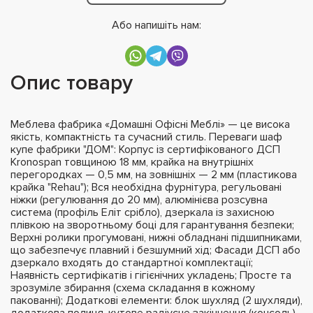
Або напишіть нам:
Опис товару
Меблева фабрика «Домашні Офісні Меблі» — це висока
якість, компактність та сучасний стиль. Переваги шаф
купе фабрики "ДОМ": Корпус із сертифікованого ДСП
Kronospan товщиною 18 мм, крайка на внутрішніх
перегородках — 0,5 мм, на зовнішніх — 2 мм (пластикова
крайка "Rehau"); Вся необхідна фурнітура, регульовані
ніжки (регулювання до 20 мм), алюмінієва розсувна
система (профіль Еліт срібло), дзеркала із захисною
плівкою на зворотньому боці для гарантування безпеки;
Верхні ролики прогумовані, нижні обладнані підшипниками,
що забезпечує плавний і безшумний хід; Фасади ДСП або
дзеркало входять до стандартної комплектації;
Наявність сертифікатів і гігієнічних укладень; Просте та
зрозуміле збирання (схема складання в кожному
пакованні); Додаткові елементи: блок шухляд (2 шухляди),
додаткова полиця, кутове радіусне закінчення (консоль),