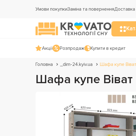
Умови покупки
Заміна та повернення
Доставка 
Кат
Акції
Розпродаж
Купити в кредит
Головна
_dim-24.kyiv.ua
Шафа купе Віва
Шафа купе Віват 