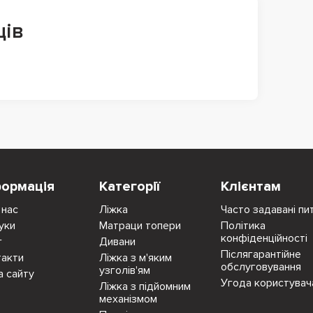
ців
формація
Категорії
Клієнтам
 нас
Ліжка
Часто задавані пи
уки
Матраци топери
Політика
конфіденційності
г
Дивани
Післягарантійне
такти
Ліжка з м'яким
обслуговування
узголів'ям
а сайту
Угода користувач
Ліжка з підйомним
механізмом