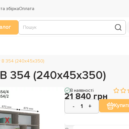
та збірка
Оплата
алог
т В 354 (240х45х350)
В 354 (240х45х350)
В наявності
21 840 грн
Купит