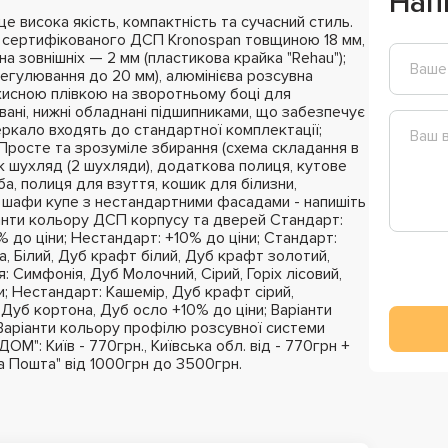
Нап
 висока якість, компактність та сучасний стиль.
з сертифікованого ДСП Kronospan товщиною 18 мм,
на зовнішніх — 2 мм (пластикова крайка "Rehau");
регулювання до 20 мм), алюмінієва розсувна
ахисною плівкою на зворотньому боці для
вані, нижні обладнані підшипниками, що забезпечує
ркало входять до стандартної комплектації;
; Просте та зрозуміле збирання (схема складання в
к шухляд (2 шухляди), додаткова полиця, кутове
ба, полиця для взуття, кошик для білизни,
 шафи купе з нестандартними фасадами - напишіть
нти кольору ДСП корпусу та дверей Стандарт:
 до ціни; Нестандарт: +10% до ціни; Стандарт:
, Білий, Дуб крафт білий, Дуб крафт золотий,
: Симфонія, Дуб Молочний, Сірий, Горіх лісовий,
и; Нестандарт: Кашемір, Дуб крафт сірий,
 Дуб кортона, Дуб осло +10% до ціни; Варіанти
Варіанти кольору профілю розсувної системи
М": Київ - 770грн., Київська обл. від - 770грн +
ва Пошта" від 1000грн до 3500грн.