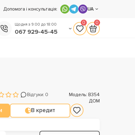
Допомога і консультація:
UA
0
0
Щодня з 9:00 до 18:00
067 929-45-45
050 133-45-45
093 170-75-45
Відгуки: 0
Модель: В354
ДОМ
и
В кредит