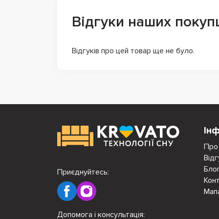
Відгуки наших покуп
Відгуків про цей товар ще не було.
Ін
Про
Відг
Бло
Приєднуйтесь:
Кон
Мап
Допомога і консультація: