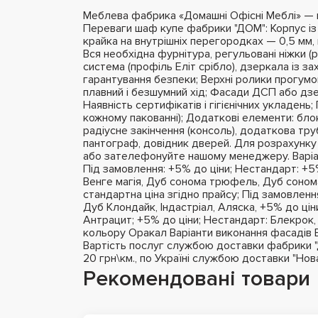
Меблева фабрика «Домашні Офісні Меблі» — це
Переваги шаф купе фабрики "ДОМ": Корпус і
крайка на внутрішніх перегородках — 0,5 мм, 
Вся необхідна фурнітура, регульовані ніжки (
система (профіль Еліт срібло), дзеркала із з
гарантування безпеки; Верхні ролики прогумо
плавний і безшумний хід; Фасади ДСП або дзе
Наявність сертифікатів і гігієнічних укладень
кожному пакованні); Додаткові елементи: бло
радіусне закінчення (консоль), додаткова тру
пантограф, довідник дверей. Для розрахунку
або зателефонуйте нашому менеджеру. Варіа
Під замовлення: +5% до ціни; Нестандарт: +5%
Венге магія, Дуб сонома трюфель, Дуб сонома
стандартна ціна згідно прайсу; Під замовлення
Дуб Клондайк, Індастріал, Аляска, +5% до цін
Антрацит; +5% до ціни; Нестандарт: Блекрок,
кольору Оракал Варіанти виконання фасадів 
Вартість послуг службою доставки фабрики "ДО
20 грн\км., по Україні службою доставки "Но
Рекомендовані товари