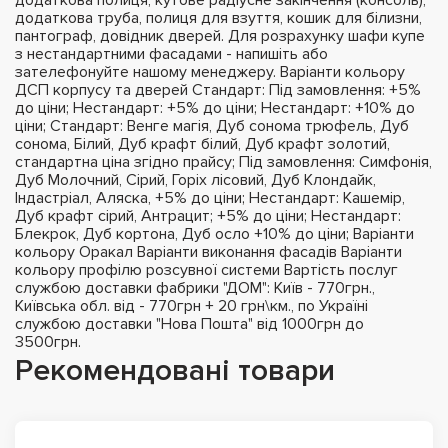
додаткова труба, полиця для взуття, кошик для білизни,
пантограф, довідник дверей. Для розрахунку шафи купе
з нестандартними фасадами - напишіть або
зателефонуйте нашому менеджеру. Варіанти кольору
ДСП корпусу та дверей Стандарт: Під замовлення: +5%
до ціни; Нестандарт: +5% до ціни; Нестандарт: +10% до
ціни; Стандарт: Венге магія, Дуб сонома трюфель, Дуб
сонома, Білий, Дуб крафт білий, Дуб крафт золотий,
стандартна ціна згідно прайсу; Під замовлення: Симфонія,
Дуб Молочний, Сірий, Горіх лісовий, Дуб Клондайк,
Індастріал, Аляска, +5% до ціни; Нестандарт: Кашемір,
Дуб крафт сірий, Антрацит; +5% до ціни; Нестандарт:
Блекрок, Дуб кортона, Дуб осло +10% до ціни; Варіанти
кольору Оракал Варіанти виконання фасадів Варіанти
кольору профілю розсувної системи Вартість послуг
службою доставки фабрики "ДОМ": Київ - 770грн.,
Київська обл. від - 770грн + 20 грн\км., по Україні
службою доставки "Нова Пошта" від 1000грн до
3500грн.
Рекомендовані товари