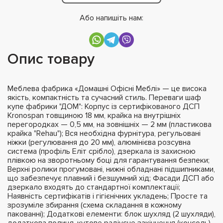
Або напишіть нам:
Опис товару
Меблева фабрика «Домашні Офісні Меблі» — це висока
якість, компактність та сучасний стиль. Переваги шаф
купе фабрики "ДОМ": Корпус із сертифікованого ДСП
Kronospan товщиною 18 мм, крайка на внутрішніх
перегородках — 0,5 мм, на зовнішніх — 2 мм (пластикова
крайка "Rehau"); Вся необхідна фурнітура, регульовані
ніжки (регулювання до 20 мм), алюмінієва розсувна
система (профіль Еліт срібло), дзеркала із захисною
плівкою на зворотньому боці для гарантування безпеки;
Верхні ролики прогумовані, нижні обладнані підшипниками,
що забезпечує плавний і безшумний хід; Фасади ДСП або
дзеркало входять до стандартної комплектації;
Наявність сертифікатів і гігієнічних укладень; Просте та
зрозуміле збирання (схема складання в кожному
пакованні); Додаткові елементи: блок шухляд (2 шухляди),
додаткова полиця, кутове радіусне закінчення (консоль),