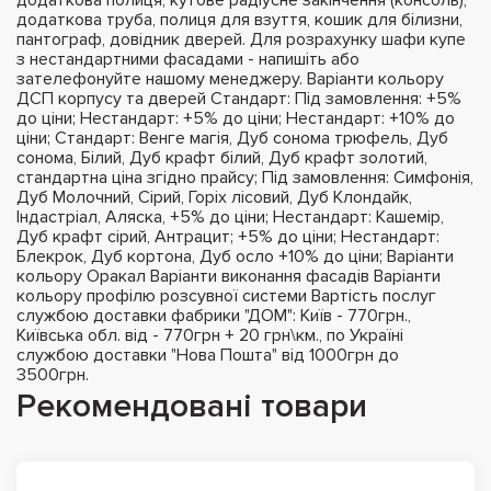
додаткова труба, полиця для взуття, кошик для білизни,
пантограф, довідник дверей. Для розрахунку шафи купе
з нестандартними фасадами - напишіть або
зателефонуйте нашому менеджеру. Варіанти кольору
ДСП корпусу та дверей Стандарт: Під замовлення: +5%
до ціни; Нестандарт: +5% до ціни; Нестандарт: +10% до
ціни; Стандарт: Венге магія, Дуб сонома трюфель, Дуб
сонома, Білий, Дуб крафт білий, Дуб крафт золотий,
стандартна ціна згідно прайсу; Під замовлення: Симфонія,
Дуб Молочний, Сірий, Горіх лісовий, Дуб Клондайк,
Індастріал, Аляска, +5% до ціни; Нестандарт: Кашемір,
Дуб крафт сірий, Антрацит; +5% до ціни; Нестандарт:
Блекрок, Дуб кортона, Дуб осло +10% до ціни; Варіанти
кольору Оракал Варіанти виконання фасадів Варіанти
кольору профілю розсувної системи Вартість послуг
службою доставки фабрики "ДОМ": Київ - 770грн.,
Київська обл. від - 770грн + 20 грн\км., по Україні
службою доставки "Нова Пошта" від 1000грн до
3500грн.
Рекомендовані товари