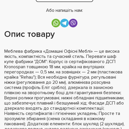
Або напишіть нам:
Опис товару
Меблева фабрика «Домашні Офісні Меблі» — це висока
якість, компактність та сучасний стиль. Переваги шаф
купе фабрики "ДОМ": Корпус із сертифікованого ДСП
Kronospan товщиною 18 мм, крайка на внутрішніх
перегородках — 0,5 мм, на зовнішніх — 2 мм (пластикова
крайка "Rehau"); Вся необхідна фурнітура, регульовані
ніжки (регулювання до 20 мм), алюмінієва розсувна
система (профіль Еліт срібло), дзеркала із захисною
плівкою на зворотньому боці для гарантування безпеки;
Верхні ролики прогумовані, нижні обладнані підшипниками,
що забезпечує плавний і безшумний хід; Фасади ДСП або
дзеркало входять до стандартної комплектації;
Наявність сертифікатів і гігієнічних укладень; Просте та
зрозуміле збирання (схема складання в кожному
пакованні); Додаткові елементи: блок шухляд (2 шухляди),
додаткова полиця, кутове радіусне закінчення (консоль),