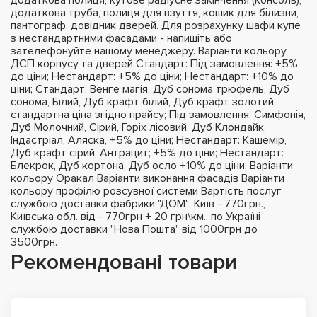
додаткова труба, полиця для взуття, кошик для білизни,
пантограф, довідник дверей. Для розрахунку шафи купе
з нестандартними фасадами - напишіть або
зателефонуйте нашому менеджеру. Варіанти кольору
ДСП корпусу та дверей Стандарт: Під замовлення: +5%
до ціни; Нестандарт: +5% до ціни; Нестандарт: +10% до
ціни; Стандарт: Венге магія, Дуб сонома трюфель, Дуб
сонома, Білий, Дуб крафт білий, Дуб крафт золотий,
стандартна ціна згідно прайсу; Під замовлення: Симфонія,
Дуб Молочний, Сірий, Горіх лісовий, Дуб Клондайк,
Індастріал, Аляска, +5% до ціни; Нестандарт: Кашемір,
Дуб крафт сірий, Антрацит; +5% до ціни; Нестандарт:
Блекрок, Дуб кортона, Дуб осло +10% до ціни; Варіанти
кольору Оракал Варіанти виконання фасадів Варіанти
кольору профілю розсувної системи Вартість послуг
службою доставки фабрики "ДОМ": Київ - 770грн.,
Київська обл. від - 770грн + 20 грн\км., по Україні
службою доставки "Нова Пошта" від 1000грн до
3500грн.
Рекомендовані товари