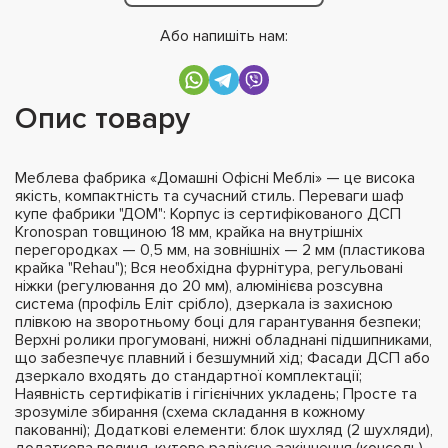
Або напишіть нам:
Опис товару
Меблева фабрика «Домашні Офісні Меблі» — це висока
якість, компактність та сучасний стиль. Переваги шаф
купе фабрики "ДОМ": Корпус із сертифікованого ДСП
Kronospan товщиною 18 мм, крайка на внутрішніх
перегородках — 0,5 мм, на зовнішніх — 2 мм (пластикова
крайка "Rehau"); Вся необхідна фурнітура, регульовані
ніжки (регулювання до 20 мм), алюмінієва розсувна
система (профіль Еліт срібло), дзеркала із захисною
плівкою на зворотньому боці для гарантування безпеки;
Верхні ролики прогумовані, нижні обладнані підшипниками,
що забезпечує плавний і безшумний хід; Фасади ДСП або
дзеркало входять до стандартної комплектації;
Наявність сертифікатів і гігієнічних укладень; Просте та
зрозуміле збирання (схема складання в кожному
пакованні); Додаткові елементи: блок шухляд (2 шухляди),
додаткова полиця, кутове радіусне закінчення (консоль),