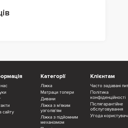
ців
формація
Категорії
Клієнтам
 нас
Ліжка
Часто задавані пи
уки
Матраци топери
Політика
конфіденційності
г
Дивани
Післягарантійне
такти
Ліжка з м'яким
обслуговування
узголів'ям
а сайту
Угода користувач
Ліжка з підйомним
механізмом