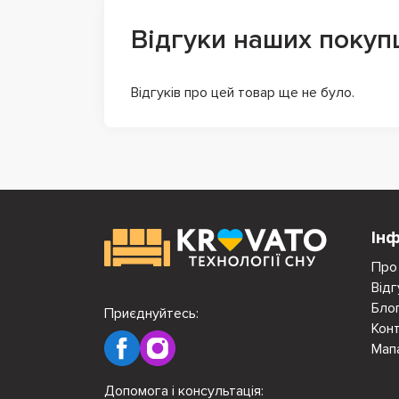
Відгуки наших покуп
Відгуків про цей товар ще не було.
Ін
Про
Відг
Бло
Приєднуйтесь:
Кон
Мап
Допомога і консультація: