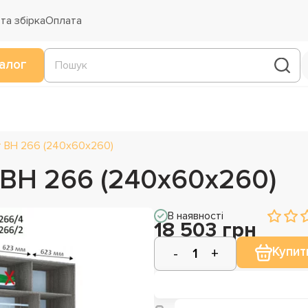
та збірка
Оплата
алог
т ВН 266 (240х60х260)
 ВН 266 (240х60х260)
В наявності
18 503 грн
Купит