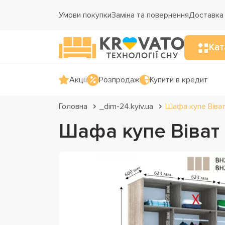
Умови покупки
Заміна та повернення
Доставка 
Кат
Акції
Розпродаж
Купити в кредит
Головна
_dim-24.kyiv.ua
Шафа купе Віва
Шафа купе Віват