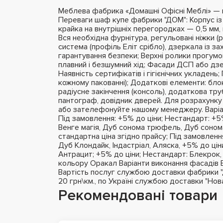
Меблева фабрика «Домашні Офісні Меблі» — це
Переваги шаф купе фабрики "ДОМ": Корпус і
крайка на внутрішніх перегородках — 0,5 мм, 
Вся необхідна фурнітура, регульовані ніжки (
система (профіль Еліт срібло), дзеркала із з
гарантування безпеки; Верхні ролики прогумо
плавний і безшумний хід; Фасади ДСП або дзе
Наявність сертифікатів і гігієнічних укладень
кожному пакованні); Додаткові елементи: бло
радіусне закінчення (консоль), додаткова тру
пантограф, довідник дверей. Для розрахунку
або зателефонуйте нашому менеджеру. Варіа
Під замовлення: +5% до ціни; Нестандарт: +5%
Венге магія, Дуб сонома трюфель, Дуб сонома
стандартна ціна згідно прайсу; Під замовлення
Дуб Клондайк, Індастріал, Аляска, +5% до цін
Антрацит; +5% до ціни; Нестандарт: Блекрок,
кольору Оракал Варіанти виконання фасадів 
Вартість послуг службою доставки фабрики "ДО
20 грн\км., по Україні службою доставки "Но
Рекомендовані товари