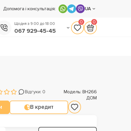
Допомога і консультація:
UA
0
0
Щодня з 9:00 до 18:00
067 929-45-45
050 133-45-45
093 170-75-45
Відгуки: 0
Модель: ВН266
ДОМ
и
В кредит