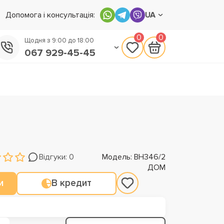
Допомога і консультація:
UA
0
0
Щодня з 9:00 до 18:00
067 929-45-45
050 133-45-45
093 170-75-45
Відгуки: 0
Модель: ВН346/2
ДОМ
и
В кредит