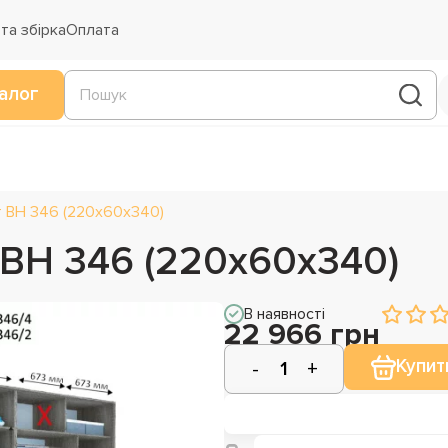
та збірка
Оплата
алог
т ВН 346 (220х60х340)
 ВН 346 (220х60х340)
В наявності
22 966 грн
Купит