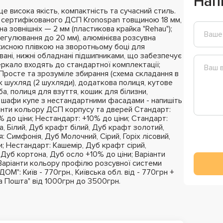
Нап
 висока якість, компактність та сучасний стиль.
з сертифікованого ДСП Kronospan товщиною 18 мм,
на зовнішніх — 2 мм (пластикова крайка "Rehau");
регулювання до 20 мм), алюмінієва розсувна
ахисною плівкою на зворотньому боці для
вані, нижні обладнані підшипниками, що забезпечує
ркало входять до стандартної комплектації;
; Просте та зрозуміле збирання (схема складання в
к шухляд (2 шухляди), додаткова полиця, кутове
ба, полиця для взуття, кошик для білизни,
 шафи купе з нестандартними фасадами - напишіть
нти кольору ДСП корпусу та дверей Стандарт:
 до ціни; Нестандарт: +10% до ціни; Стандарт:
, Білий, Дуб крафт білий, Дуб крафт золотий,
: Симфонія, Дуб Молочний, Сірий, Горіх лісовий,
и; Нестандарт: Кашемір, Дуб крафт сірий,
 Дуб кортона, Дуб осло +10% до ціни; Варіанти
Варіанти кольору профілю розсувної системи
М": Київ - 770грн., Київська обл. від - 770грн +
ва Пошта" від 1000грн до 3500грн.