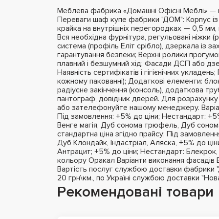
Меблева фабрика «Домашні Офісні Меблі» — це
Переваги шаф купе фабрики "ДОМ": Корпус і
крайка на внутрішніх перегородках — 0,5 мм, 
Вся необхідна фурнітура, регульовані ніжки (
система (профіль Еліт срібло), дзеркала із з
гарантування безпеки; Верхні ролики прогумо
плавний і безшумний хід; Фасади ДСП або дзе
Наявність сертифікатів і гігієнічних укладень
кожному пакованні); Додаткові елементи: бло
радіусне закінчення (консоль), додаткова тру
пантограф, довідник дверей. Для розрахунку
або зателефонуйте нашому менеджеру. Варіа
Під замовлення: +5% до ціни; Нестандарт: +5%
Венге магія, Дуб сонома трюфель, Дуб сонома
стандартна ціна згідно прайсу; Під замовлення
Дуб Клондайк, Індастріал, Аляска, +5% до цін
Антрацит; +5% до ціни; Нестандарт: Блекрок,
кольору Оракал Варіанти виконання фасадів 
Вартість послуг службою доставки фабрики "ДО
20 грн\км., по Україні службою доставки "Но
Рекомендовані товари