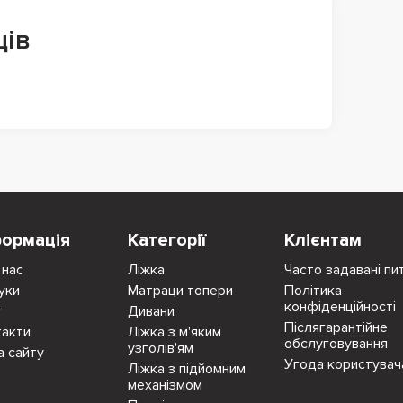
ців
формація
Категорії
Клієнтам
 нас
Ліжка
Часто задавані пи
уки
Матраци топери
Політика
конфіденційності
г
Дивани
Післягарантійне
такти
Ліжка з м'яким
обслуговування
узголів'ям
а сайту
Угода користувач
Ліжка з підйомним
механізмом