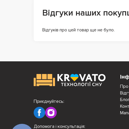
Відгуки наших покуп
Відгуків про цей товар ще не було.
Ін
Про
Відг
Бло
Приєднуйтесь:
Кон
Мап
Допомога і консультація: