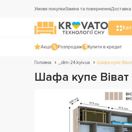
Умови покупки
Заміна та повернення
Доставка 
Кат
Акції
Розпродаж
Купити в кредит
Головна
_dim-24.kyiv.ua
Шафа купе Віва
Шафа купе Віват