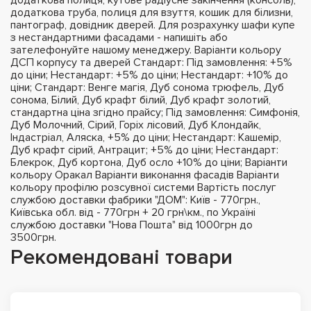
додаткова труба, полиця для взуття, кошик для білизни,
пантограф, довідник дверей. Для розрахунку шафи купе
з нестандартними фасадами - напишіть або
зателефонуйте нашому менеджеру. Варіанти кольору
ДСП корпусу та дверей Стандарт: Під замовлення: +5%
до ціни; Нестандарт: +5% до ціни; Нестандарт: +10% до
ціни; Стандарт: Венге магія, Дуб сонома трюфель, Дуб
сонома, Білий, Дуб крафт білий, Дуб крафт золотий,
стандартна ціна згідно прайсу; Під замовлення: Симфонія,
Дуб Молочний, Сірий, Горіх лісовий, Дуб Клондайк,
Індастріал, Аляска, +5% до ціни; Нестандарт: Кашемір,
Дуб крафт сірий, Антрацит; +5% до ціни; Нестандарт:
Блекрок, Дуб кортона, Дуб осло +10% до ціни; Варіанти
кольору Оракал Варіанти виконання фасадів Варіанти
кольору профілю розсувної системи Вартість послуг
службою доставки фабрики "ДОМ": Київ - 770грн.,
Київська обл. від - 770грн + 20 грн\км., по Україні
службою доставки "Нова Пошта" від 1000грн до
3500грн.
Рекомендовані товари