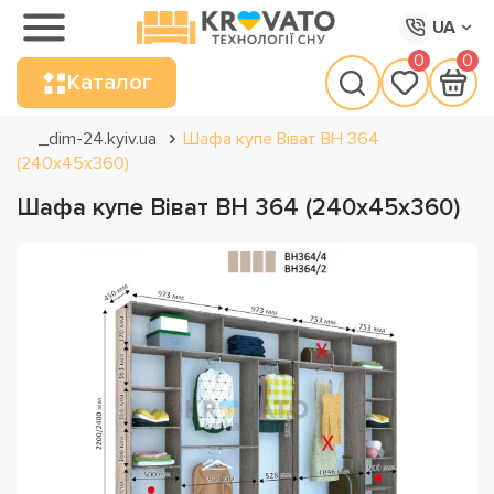
UA
0
0
Каталог
_dim-24.kyiv.ua
Шафа купе Віват ВН 364
(240х45х360)
Шафа купе Віват ВН 364 (240х45х360)