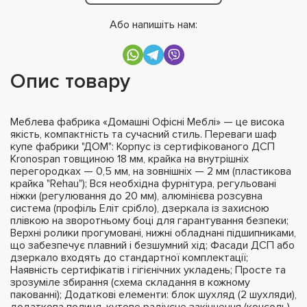
Або напишіть нам:
Опис товару
Меблева фабрика «Домашні Офісні Меблі» — це висока
якість, компактність та сучасний стиль. Переваги шаф
купе фабрики "ДОМ": Корпус із сертифікованого ДСП
Kronospan товщиною 18 мм, крайка на внутрішніх
перегородках — 0,5 мм, на зовнішніх — 2 мм (пластикова
крайка "Rehau"); Вся необхідна фурнітура, регульовані
ніжки (регулювання до 20 мм), алюмінієва розсувна
система (профіль Еліт срібло), дзеркала із захисною
плівкою на зворотньому боці для гарантування безпеки;
Верхні ролики прогумовані, нижні обладнані підшипниками,
що забезпечує плавний і безшумний хід; Фасади ДСП або
дзеркало входять до стандартної комплектації;
Наявність сертифікатів і гігієнічних укладень; Просте та
зрозуміле збирання (схема складання в кожному
пакованні); Додаткові елементи: блок шухляд (2 шухляди),
додаткова полиця, кутове радіусне закінчення (консоль),