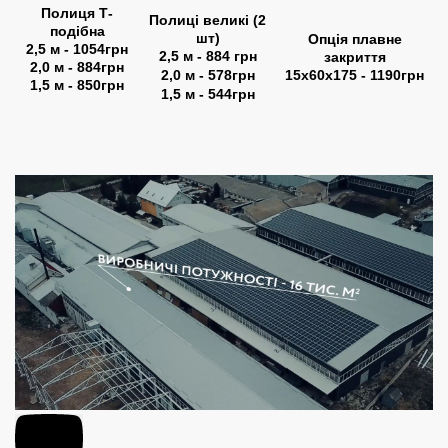
Полиця Т-
Полиці великі (2
подібна
шт)
Опція плавне
2,5 м - 1054грн
2,5 м - 884 грн
закриття
2,0 м - 884грн
2,0 м - 578грн
15x60x175 - 1190грн
1,5 м - 850грн
1,5 м - 544грн