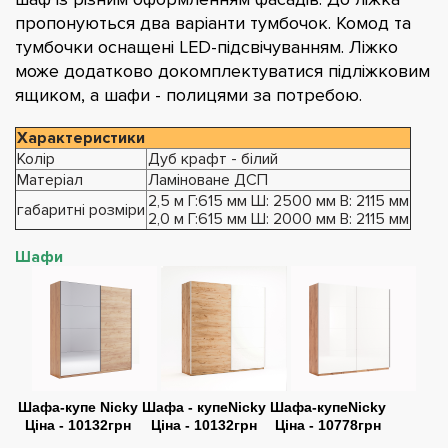
пропонуються два варіанти тумбочок. Комод та
тумбочки оснащені LED-підсвічуванням. Ліжко
може додатково докомплектуватися підліжковим
ящиком, а шафи - полицями за потребою.
Характеристики
Колір
Дуб крафт - білий
Матеріал
Ламіноване ДСП
2,5 м Г:615 мм Ш: 2500 мм В: 2115 мм
габаритні розміри
2,0 м Г:615 мм Ш: 2000 мм В: 2115 мм
Шафи
Шафа-купе
Nicky
Шафа - купеNicky
Шафа-купеNicky
Ціна - 10132грн
Ціна - 10132грн
Ціна - 10778грн