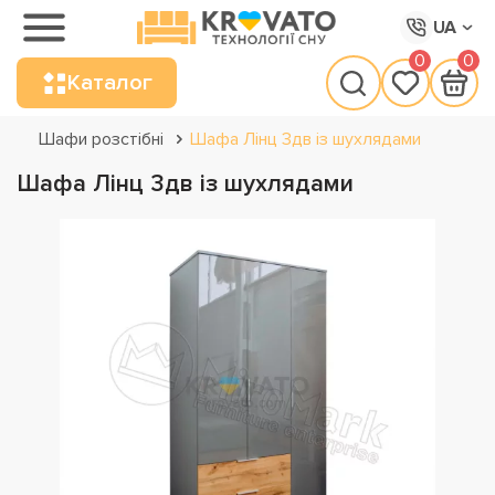
UA
0
0
Каталог
Шафи розстібні
Шафа Лінц 3дв із шухлядами
Шафа Лінц 3дв із шухлядами