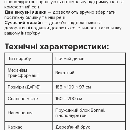
пінополіуретан гарантують оптимальну підтримку тіла та
комфортний сон.
Два висувні ящики
— дозволяють зручно зберігати
постільну білизну та інші речі.
Сучасний дизайн
— дерев'яні підлокітники та
декоративні подушки додають естетичності та затишку
вашому інтер'єру.
Технічні характеристики:
Тип виробу
Прямий диван
Механізм
Викатний
трансформації
Розміри (Д×Г×В)
185 × 109 × 97 см
Спальне місце
160 × 200 см
Пружинний блок Bonnel,
Наповнення
пінополіуретан
Каркас
Дерев'яний брус