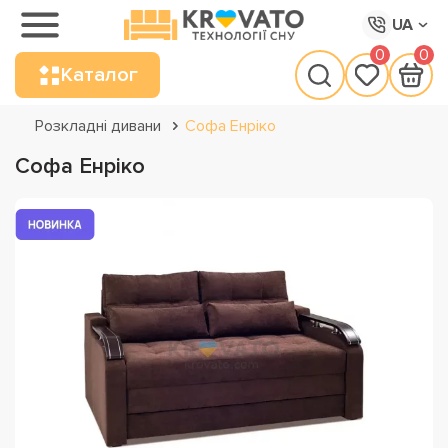
UA
0
0
Каталог
Розкладні дивани
Софа Енріко
Софа Енріко