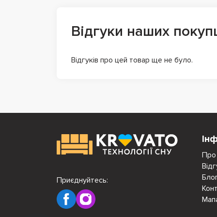
Відгуки наших покуп
Відгуків про цей товар ще не було.
Ін
Про
Відг
Бло
Приєднуйтесь:
Кон
Мап