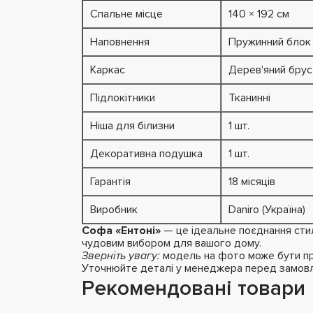
Спальне місце
140 × 192 см
Наповнення
Пружинний блок B
Каркас
Дерев'яний брус
Підлокітники
Тканинні
Ніша для білизни
1 шт.
Декоративна подушка
1 шт.
Гарантія
18 місяців
Виробник
Daniro (Україна)
Софа «Ентоні»
— це ідеальне поєднання стил
чудовим вибором для вашого дому.
Зверніть увагу:
модель на фото може бути пре
Уточнюйте деталі у менеджера перед замов
Рекомендовані товари