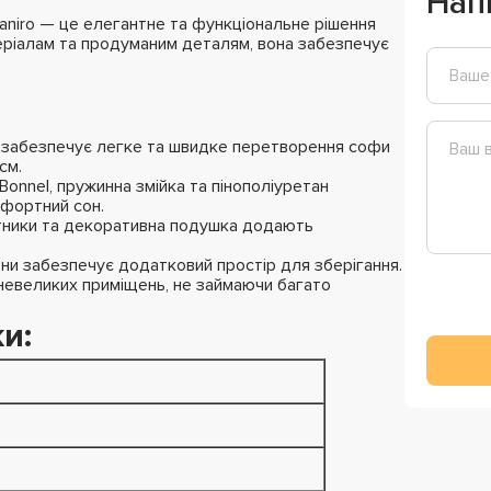
Нап
aniro — це елегантне та функціональне рішення
теріалам та продуманим деталям, вона забезпечує
забезпечує легке та швидке перетворення софи
см.
Bonnel, пружинна змійка та пінополіуретан
мфортний сон.
кітники та декоративна подушка додають
лизни забезпечує додатковий простір для зберігання.
 невеликих приміщень, не займаючи багато
и: