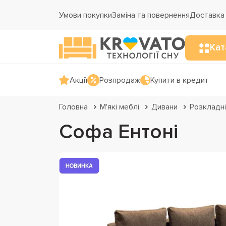
Умови покупки
Заміна та повернення
Доставка 
Кат
Акції
Розпродаж
Купити в кредит
Головна
М'які меблі
Дивани
Розкладні
Софа Ентоні