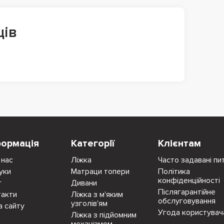
ців
формація
Категорії
Клієнтам
 нас
Ліжка
Часто задавані пи
уки
Матраци топери
Політика
конфіденційності
г
Дивани
Післягарантійне
такти
Ліжка з м'яким
обслуговування
узголів'ям
а сайту
Угода користувач
Ліжка з підйомним
механізмом