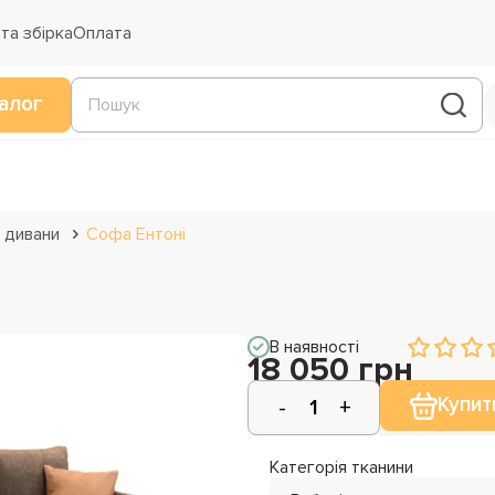
та збірка
Оплата
алог
 дивани
Софа Ентоні
В наявності
18 050 грн
Купит
Категорія тканини