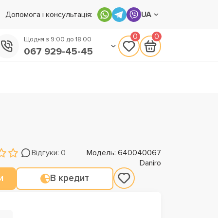
Допомога і консультація:
UA
0
0
Щодня з 9:00 до 18:00
067 929-45-45
050 133-45-45
093 170-75-45
Відгуки: 0
Модель: 640040067
Daniro
и
В кредит