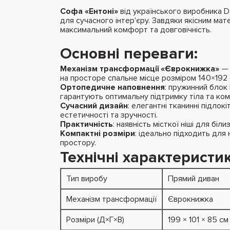
Софа «Ентоні»
від українського виробника D
для сучасного інтер'єру. Завдяки якісним ма
максимальний комфорт та довговічність.
Основні переваги:
Механізм трансформації «Єврокнижка»
— 
на просторе спальне місце розміром 140×192 
Ортопедичне наповнення
: пружинний блок 
гарантують оптимальну підтримку тіла та ко
Сучасний дизайн
: елегантні тканинні підло
естетичності та зручності.
Практичність
: наявність місткої ніші для бі
Компактні розміри
: ідеально підходить для
простору.
Технічні характеристик
Тип виробу
Прямий диван
Механізм трансформації
Єврокнижка
Розміри (Д×Г×В)
199 × 101 × 85 см