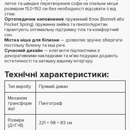
легке та швидке перетворення софи на спальне місце
розміром 152×192 см без необхідності відсувати її від
стіни.
Ортопедичне наповнення
: пружинний блок (Bonnell або
Pocket Spring), пружинна змійка та пінополіуретан
гарантують оптимальну підтримку тіла та комфортний
сон.
Містка ніша для білизни
— дозволяє зручно зберігати
постільну білизну та інші речі.
Сучасний дизайн
— елегантні підлокітники з
декоративними накладками та м'які подушки додають
естетичності та затишку вашому інтер'єру.
Технічні характеристики:
Тип виробу
Прямий диван
Механізм
трансформ
Пантограф
ації
Розміри
221 × 98 × 83 см
(Д×Г×В)