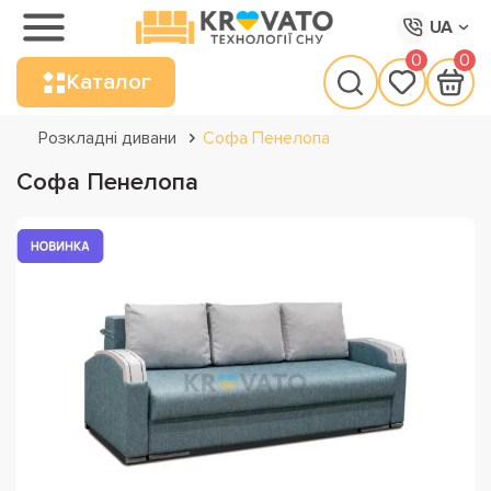
UA
0
0
Каталог
Розкладні дивани
Софа Пенелопа
Софа Пенелопа