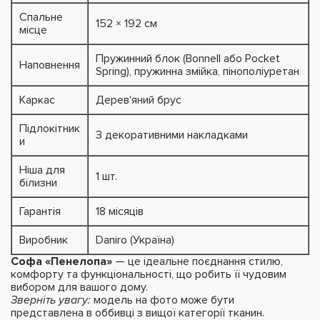
Спальне
152 × 192 см
місце
Пружинний блок (Bonnell або Pocket
Наповнення
Spring), пружинна змійка, пінополіуретан
Каркас
Дерев'яний брус
Підлокітник
З декоративними накладками
и
Ніша для
1 шт.
білизни
Гарантія
18 місяців
Виробник
Daniro (Україна)
Софа «Пенелопа»
— це ідеальне поєднання стилю,
комфорту та функціональності, що робить її чудовим
вибором для вашого дому.
Зверніть увагу:
модель на фото може бути
представлена в оббивці з вищої категорії тканин.