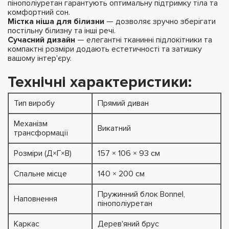
пінополіуретан гарантують оптимальну підтримку тіла та
комфортний сон.
Містка ніша для білизни
— дозволяє зручно зберігати
постільну білизну та інші речі.
Сучасний дизайн
— елегантні тканинні підлокітники та
компактні розміри додають естетичності та затишку
вашому інтер'єру.
Технічні характеристики:
Тип виробу
Прямий диван
Механізм
Викатний
трансформації
Розміри (Д×Г×В)
157 × 106 × 93 см
Спальне місце
140 × 200 см
Пружинний блок Bonnel,
Наповнення
пінополіуретан
Каркас
Дерев'яний брус