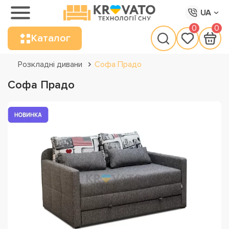
UA
0
0
Каталог
Розкладні дивани
Софа Прадо
Софа Прадо