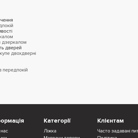
чення
дпокій
вості
калом
з дзеркалом
сть дверей
упе двохдверні
 в передпокій
формація
Категорії
Клієнтам
 нас
Ліжка
Часто задавані пи