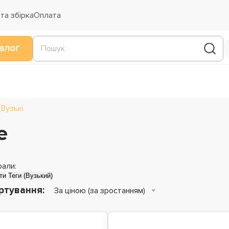
та збірка
Оплата
алог
Вузькі
е
рали:
ти
Теги (Вузький)
ртування:
За ціною (за зростанням)