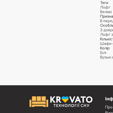
Теги
Лофт
Великі
Призна
В пере
Особли
З дзер
Лофт 
Кількі
Шафи-к
Колір
Білі
Вузькі
Ін
Про