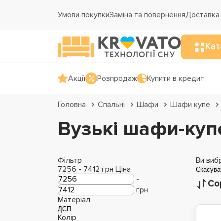
Умови покупки
Заміна та повернення
Доставка 
Кат
Акції
Розпродаж
Купити в кредит
Головна
Спальні
Шафи
Шафи купе
Вузькі шафи-куп
Фільтр
Ви виб
7256
-
7412
грн
Ціна
Скасува
-
Со
грн
Матеріал
ДСП
Колір