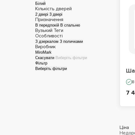
Білий
Кількість дверей
2 двері
3 двері
Призначення
В передпокій
В спальню
Вузький
Теги
Особливості
З дзеркалом
З поличками
Виробник
MiroMark
Скасувати
Виберіть фільтри
Фільтр
Виберіть фільтри
Ша
В
7 4
Ціна
Недоро