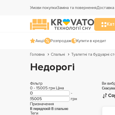
Умови покупки
Заміна та повернення
Доставка 
Кат
Акції
Розпродаж
Купити в кредит
Головна
Спальні
Туалетні та будуарні с
Недорогі
Фільтр
Ви виб
0
-
15005
грн
Ціна
Скасува
-
Со
грн
Призначення
В передпокій
В спальню
Теги