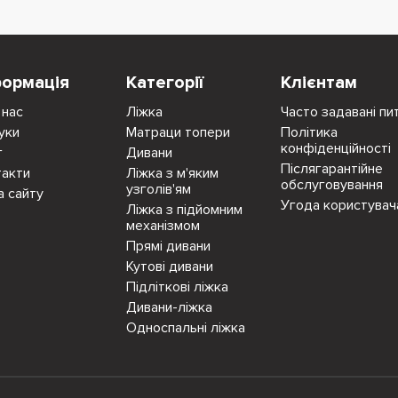
формація
Категорії
Клієнтам
 нас
Ліжка
Часто задавані пи
уки
Матраци топери
Політика
конфіденційності
г
Дивани
Післягарантійне
такти
Ліжка з м'яким
обслуговування
узголів'ям
а сайту
Угода користувач
Ліжка з підйомним
механізмом
Прямі дивани
Кутові дивани
Підліткові ліжка
Дивани-ліжка
Односпальні ліжка