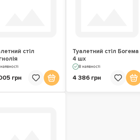
летний стіл
Туалетний стіл Богема
гнолія
4 шх
 наявності
В наявності
005 грн
4 386 грн