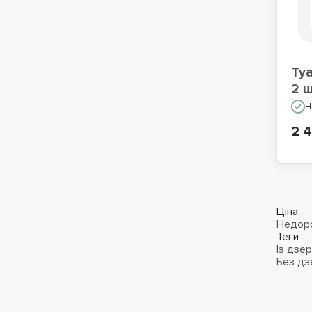
Туа
2 
Н
2 
Ціна
Недоро
Теги
Із дзе
Без дз