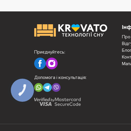
Ін
Про
Відг
Бло
Приєднуйтесь:
Кон
Мап
Допомога і консультація:
КНОПКА
ЗВ'ЯЗКУ