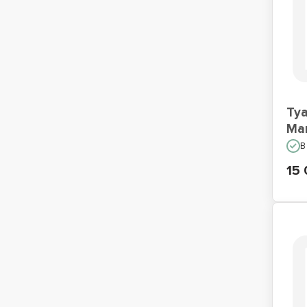
Туа
Ма
В
15 