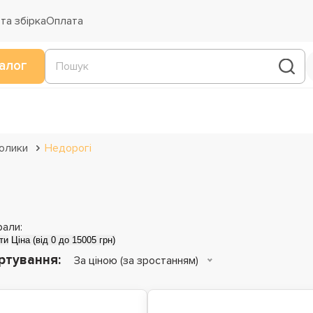
та збірка
Оплата
алог
толики
Недорогі
рали:
ти
Ціна (від 0 до 15005 грн)
ртування:
За ціною (за зростанням)