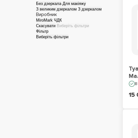
Без дзеркала
Для макіяжу
З великим дзеркалом
З дзеркалом
Виробник
MiroMark
ЧДК
Скасувати
Виберіть фільтри
Фільтр
Виберіть фільтри
Ту
Ма
В
15 