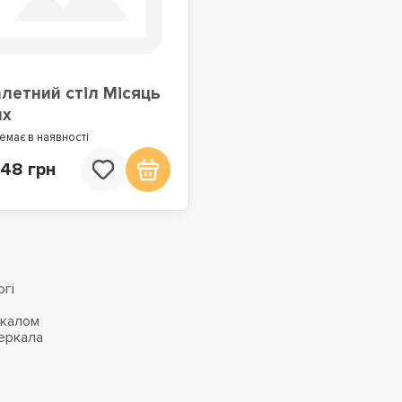
летний стіл Місяць
шх
емає в наявності
448 грн
гі
ркалом
еркала