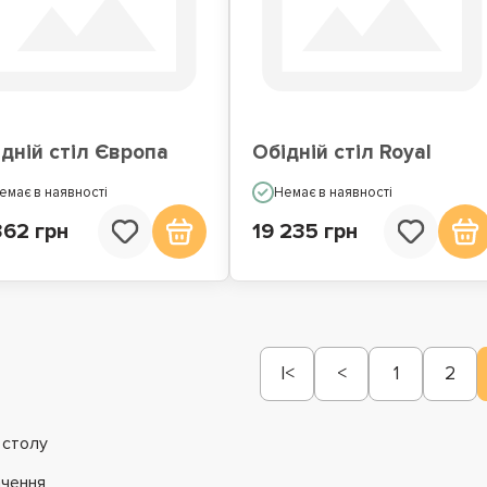
дній стіл Європа
Обідній стіл Royal
емає в наявності
Немає в наявності
362 грн
19 235 грн
|<
<
1
2
 столу
чення