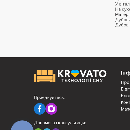
У віта
На кух
Матері
Дубов
Дубові
Ін
Про
Відг
Бло
Приєднуйтесь:
Кон
Мап
Допомога і консультація: