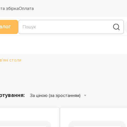
та збірка
Оплата
алог
'яні столи
ртування:
За ціною (за зростанням)