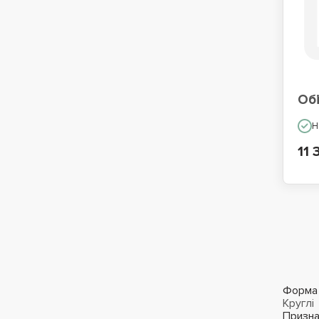
Обі
Н
11 
Форма
Круглі
Призна