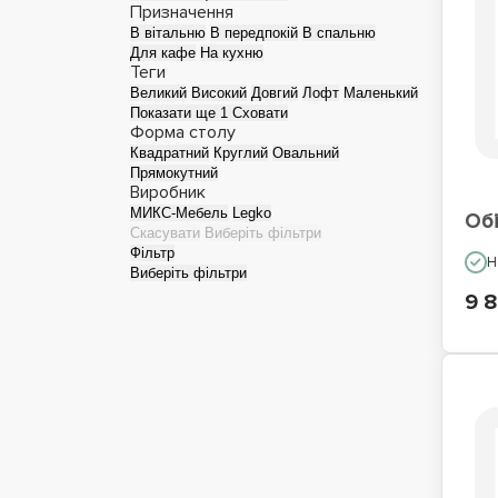
Призначення
В вітальню
В передпокій
В спальню
Для кафе
На кухню
Теги
Великий
Високий
Довгий
Лофт
Маленький
Показати ще 1
Сховати
Форма столу
Квадратний
Круглий
Овальний
Прямокутний
Виробник
МИКС-Мебель
Legko
Обі
Скасувати
Виберіть фільтри
Фільтр
Н
Виберіть фільтри
9 8