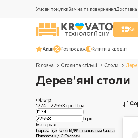
Умови покупки
Заміна та повернення
Доставка 
Кат
Акції
Розпродаж
Купити в кредит
Головна
Столи та стільці
Столи
Дерев
Дерев'яні столи
Фільтр
Со
1274
-
22558
грн
Ціна
-
грн
Матеріал
Береза
Бук
Клен
МДФ шпонований
Сосна
Показати ще 2
Сховати