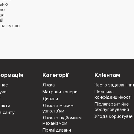
льню
ню
ал
ий
 на кухню
формація
Категорії
Клієнтам
 нас
Ліжка
Часто задавані пи
уки
Матраци топери
Політика
конфіденційності
г
Дивани
Післягарантійне
такти
Ліжка з м'яким
обслуговування
узголів'ям
а сайту
Угода користувач
Ліжка з підйомним
механізмом
Прямі дивани