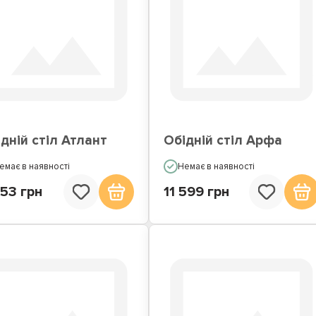
дній стіл Атлант
Обідній стіл Арфа
емає в наявності
Немає в наявності
53 грн
11 599 грн