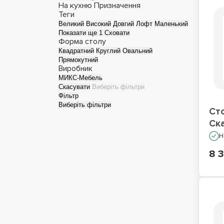
На кухню
Призначення
Теги
Великий
Високий
Довгий
Лофт
Маленький
Показати ще 1
Сховати
Форма столу
Квадратний
Круглий
Овальний
Прямокутний
Виробник
МИКС-Мебель
Скасувати
Виберіть фільтри
Фільтр
Виберіть фільтри
Ст
Ск
Н
8 3