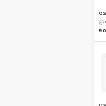
Обі
Н
9 0
Обі