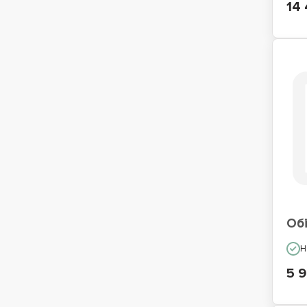
14 
Обі
Н
5 9