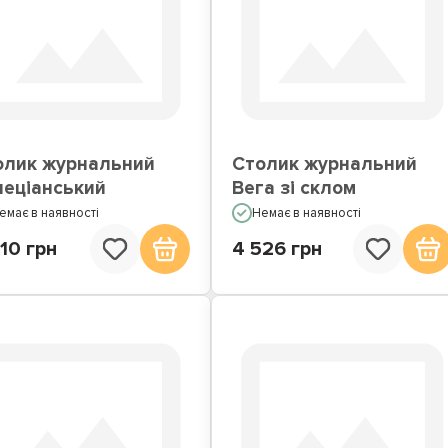
олик журнальний
Столик журнальний
неціанський
Вега зі склом
емає в наявності
Немає в наявності
10 грн
4 526 грн