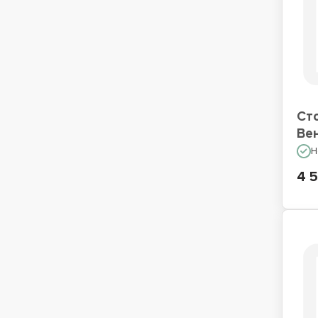
Ст
Ве
Н
4 5