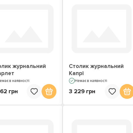
олик журнальний
Столик журнальний
арлет
Капрі
емає в наявності
Немає в наявності
62 грн
3 229 грн