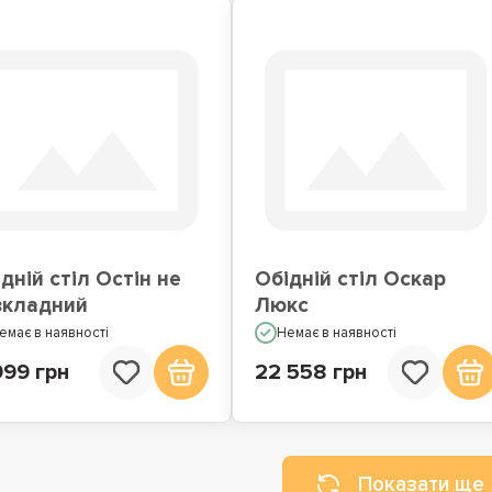
дній стіл Остін не
Обідній стіл Оскар
зкладний
Люкс
емає в наявності
Немає в наявності
999 грн
22 558 грн
Показати ще