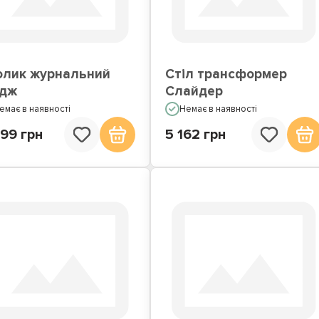
олик журнальний
Стіл трансформер
ідж
Слайдер
емає в наявності
Немає в наявності
99 грн
5 162 грн