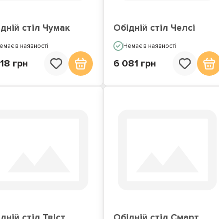
дній стіл Чумак
Обідній стіл Челсі
емає в наявності
Немає в наявності
18 грн
6 081 грн
дній стіл Твіст
Обідній стіл Смарт