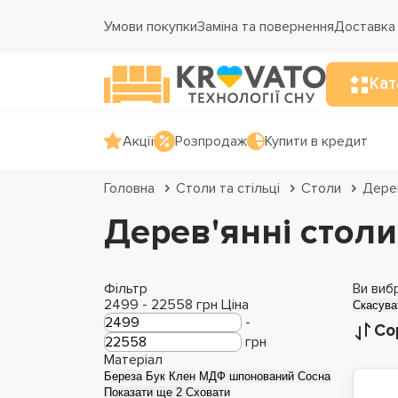
Умови покупки
Заміна та повернення
Доставка 
Кат
Акції
Розпродаж
Купити в кредит
Головна
Столи та стільці
Столи
Дерев
Дерев'янні столи
Фільтр
Ви виб
2499
-
22558
грн
Ціна
Скасува
-
Со
грн
Матеріал
Береза
Бук
Клен
МДФ шпонований
Сосна
Показати ще 2
Сховати