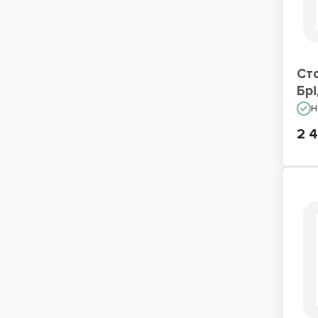
Ст
Бр
Н
2 4