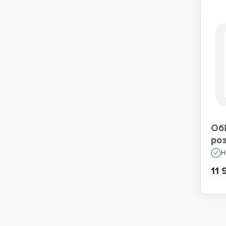
Обі
ро
Н
11 