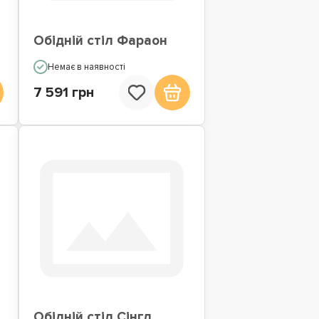
Обідній стіл Фараон
Немає в наявності
7 591 грн
Обідній стіл Сінгл