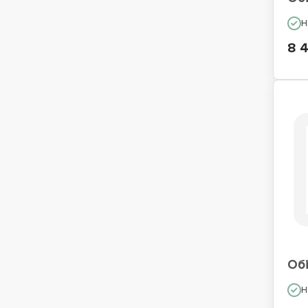
Н
8 
Обі
Н