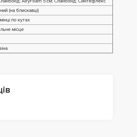
панбонд; AiryFoam 5 см; Спанбонд; Синтефлекс
ний (на блискавці)
мінці по кутах
альне місце
аїна
ців