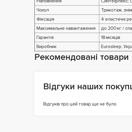
Наповнення
Синтефлекс; С
Чохол
Трикотаж, знім
Фіксація
4 еластичні ре
Максимальне навантаження
до 200 кг / сп
Гарантія
18 місяців
Виробник
Eurosleep, Укр
Рекомендовані товари
Відгуки наших покуп
Відгуків про цей товар ще не було.