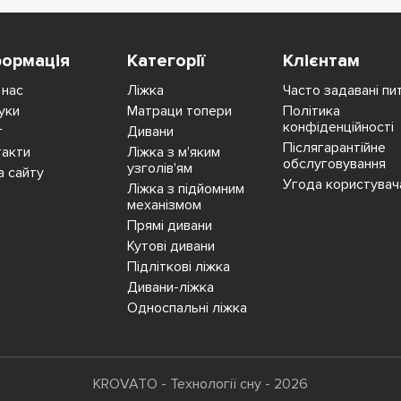
формація
Категорії
Клієнтам
 нас
Ліжка
Часто задавані пи
уки
Матраци топери
Політика
конфіденційності
г
Дивани
Післягарантійне
такти
Ліжка з м'яким
обслуговування
узголів'ям
а сайту
Угода користувач
Ліжка з підйомним
механізмом
Прямі дивани
Кутові дивани
Підліткові ліжка
Дивани-ліжка
Односпальні ліжка
KROVATO - Технології сну - 2026