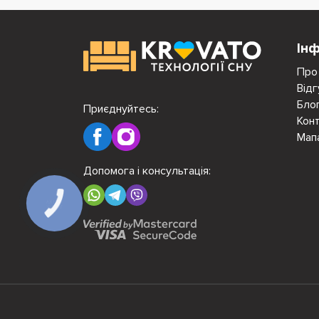
Ін
Про
Відг
Бло
Приєднуйтесь:
Кон
Мап
Допомога і консультація:
КНОПКА
ЗВ'ЯЗКУ