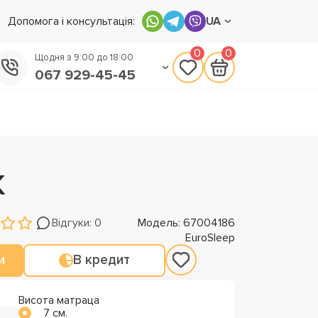
Допомога і консультація:
UA
0
0
Щодня з 9:00 до 18:00
067 929-45-45
050 133-45-45
093 170-75-45
Ж
Відгуки: 0
Модель: 67004186
EuroSleep
и
В кредит
Висота матраца
7 см.