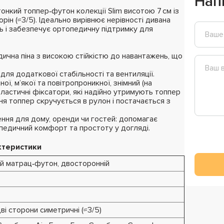
Нап
онкий топпер‑футон колекції Slim висотою 7 см із
н (≈3/5). Ідеально вирівнює нерівності дивана
ь і забезпечує ортопедичну підтримку для
ична піна з високою стійкістю до навантажень, що
для додаткової стабільності та вентиляції.
ої, м’якої та повітропроникної, знімний (на
ластичні фіксатори, які надійно утримують топпер
ня топпер скручується в рулон і постачається з
ння для дому, оренди чи гостей: допомагає
педичний комфорт та простоту у догляді.
ктеристики
ий матрац‑футон, двосторонній
ві сторони симетричні (≈3/5)