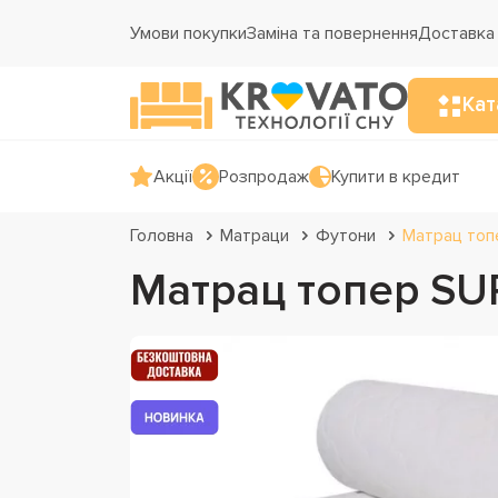
Умови покупки
Заміна та повернення
Доставка 
Кат
Акції
Розпродаж
Купити в кредит
Головна
Матраци
Футони
Матрац то
Матрац топер S