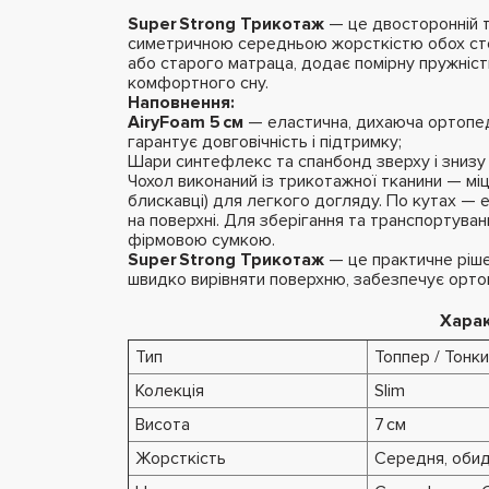
Super Strong Трикотаж
— це двосторонній т
симетричною середньою жорсткістю обох сторі
або старого матраца, додає помірну пружніст
комфортного сну.
Наповнення:
AiryFoam 5 см
— еластична, дихаюча ортопед
гарантує довговічність і підтримку;
Шари синтефлекс та спанбонд зверху і знизу 
Чохол виконаний із трикотажної тканини — міцн
блискавці) для легкого догляду. По кутах — е
на поверхні. Для зберігання та транспортуван
фірмовою сумкою.
Super Strong Трикотаж
— це практичне ріше
швидко вирівняти поверхню, забезпечує орто
Хара
Тип
Топпер / Тонк
Колекція
Slim
Висота
7 см
Жорсткість
Середня, обид