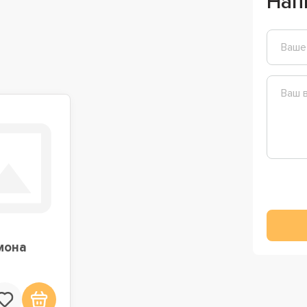
Нап
мона