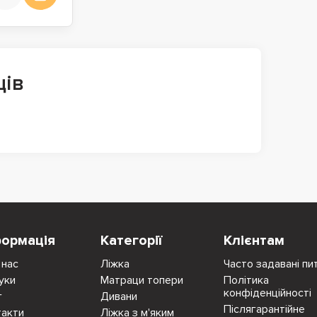
ців
формація
Категорії
Клієнтам
 нас
Ліжка
Часто задавані пи
уки
Матраци топери
Політика
конфіденційності
г
Дивани
Післягарантійне
такти
Ліжка з м'яким