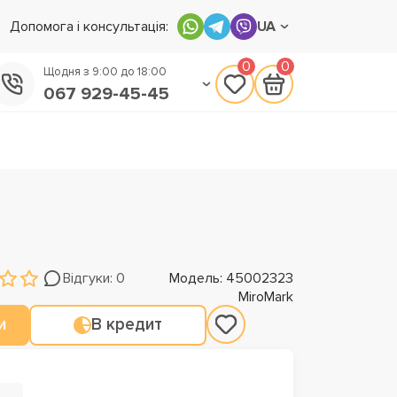
Допомога і консультація:
UA
0
0
Щодня з 9:00 до 18:00
067 929-45-45
050 133-45-45
093 170-75-45
Відгуки: 0
Модель: 45002323
MiroMark
и
В кредит