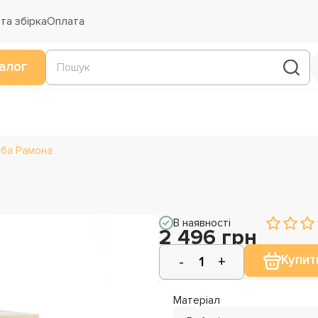
та збірка
Оплата
алог
ба Рамона
В наявності
2 496 грн
Купит
Матеріал