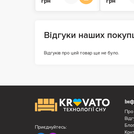
грн
грн
Відгуки наших покуп
Відгуків про цей товар ще не було.
Ін
Про
Відг
Бло
Приєднуйтесь:
Кон