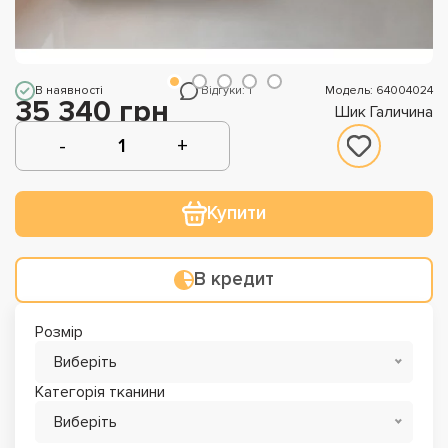
В наявності
Відгуки: 1
Модель: 64004024
35 340 грн
Шик Галичина
Купити
В кредит
Розмір
Виберіть
Категорія тканини
Виберіть