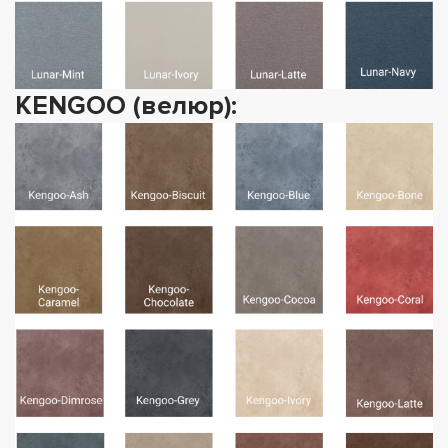
KENGOO (велюр):