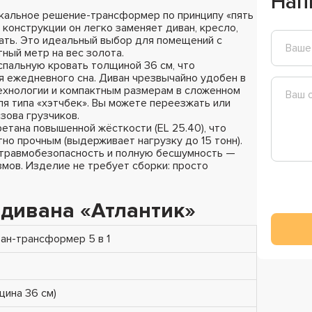
Нап
кальное решение-трансформер по принципу «пять
конструкции он легко заменяет диван, кресло,
ать. Это идеальный выбор для помещений с
ный метр на вес золота.
пальную кровать толщиной 36 см, что
 ежедневного сна. Диван чрезвычайно удобен в
ехнологии и компактным размерам в сложенном
я типа «хэтчбек». Вы можете переезжать или
зова грузчиков.
етана повышенной жёсткости (EL 25.40), что
тно прочным (выдерживает нагрузку до 15 тонн).
 травмобезопасность и полную бесшумность —
мов. Изделие не требует сборки: просто
 дивана «Атлантик»
ан-трансформер 5 в 1
щина 36 см)