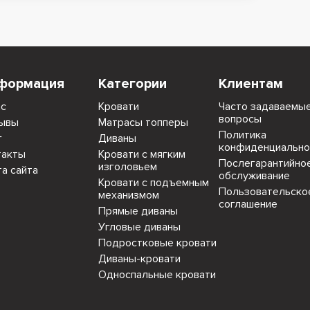
формация
Категории
Клиентам
ас
Кровати
Часто задаваемы
вопросы
ывы
Матрасы топперы
Политика
г
Диваны
конфиденциально
такты
Кровати с мягким
Послегарантийно
изголовьем
та сайта
обслуживание
Кровати с подъемным
Пользовательско
механизмом
соглашение
Прямые диваны
Угловые диваны
Подростковые кровати
Диваны-кровати
Односпальные кровати