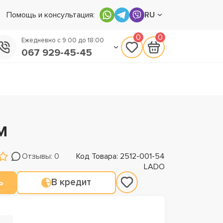
Помощь и консультация:
RU
0
0
Ежедневно с 9:00 до 18:00
067 929-45-45
050 133-45-45
093 170-75-45
м
Отзывы: 0
Код Товара: 2512-001-54
LADO
ь
В кредит