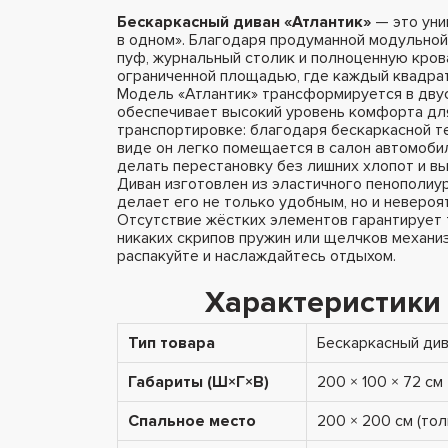
Бескаркасный диван «Атлантик»
— это уни
в одном». Благодаря продуманной модульной 
пуф, журнальный столик и полноценную кров
ограниченной площадью, где каждый квадрат
Модель «Атлантик» трансформируется в двус
обеспечивает высокий уровень комфорта для
транспортировке: благодаря бескаркасной т
виде он легко помещается в салон автомобил
делать перестановку без лишних хлопот и вы
Диван изготовлен из эластичного пенополиур
делает его не только удобным, но и невероя
Отсутствие жёстких элементов гарантирует
никаких скрипов пружин или щелчков механиз
распакуйте и наслаждайтесь отдыхом.
Характеристики
Тип товара
Бескаркасный див
Габариты (Ш×Г×В)
200 × 100 × 72 см
Спальное место
200 × 200 см (то