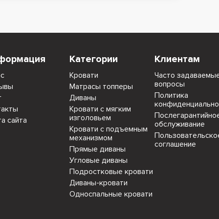
формация
Категории
Клиентам
ас
Кровати
Часто задаваемы
вопросы
ывы
Матрасы топперы
Политика
г
Диваны
конфиденциально
такты
Кровати с мягким
Послегарантийно
изголовьем
та сайта
обслуживание
Кровати с подъемным
Пользовательско
механизмом
соглашение
Прямые диваны
Угловые диваны
Подростковые кровати
Диваны-кровати
Односпальные кровати