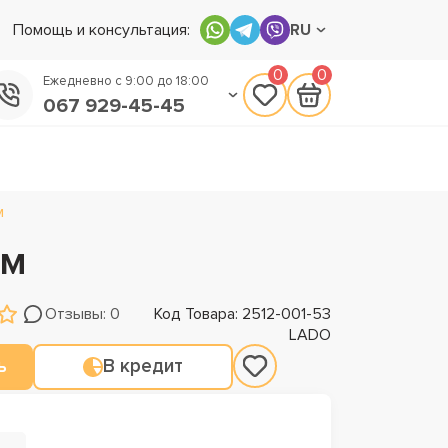
Помощь и консультация:
RU
0
0
Ежедневно с 9:00 до 18:00
067 929-45-45
050 133-45-45
093 170-75-45
м
см
Отзывы: 0
Код Товара: 2512-001-53
LADO
ь
В кредит