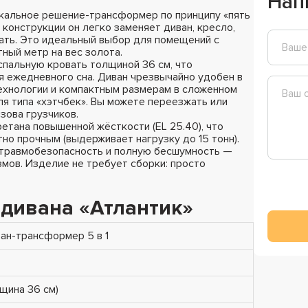
Нап
кальное решение-трансформер по принципу «пять
конструкции он легко заменяет диван, кресло,
ать. Это идеальный выбор для помещений с
ный метр на вес золота.
пальную кровать толщиной 36 см, что
 ежедневного сна. Диван чрезвычайно удобен в
ехнологии и компактным размерам в сложенном
я типа «хэтчбек». Вы можете переезжать или
зова грузчиков.
етана повышенной жёсткости (EL 25.40), что
тно прочным (выдерживает нагрузку до 15 тонн).
 травмобезопасность и полную бесшумность —
мов. Изделие не требует сборки: просто
 дивана «Атлантик»
ан-трансформер 5 в 1
лщина 36 см)