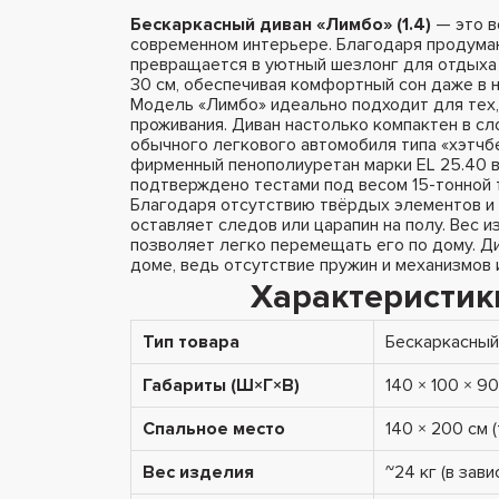
Бескаркасный диван «Лимбо» (1.4)
— это в
современном интерьере. Благодаря продуман
превращается в уютный шезлонг для отдыха
30 см, обеспечивая комфортный сон даже в 
Модель «Лимбо» идеально подходит для тех,
проживания. Диван настолько компактен в сл
обычного легкового автомобиля типа «хэтчбе
фирменный пенополиуретан марки EL 25.40 
подтверждено тестами под весом 15-тонной 
Благодаря отсутствию твёрдых элементов и 
оставляет следов или царапин на полу. Вес и
позволяет легко перемещать его по дому. Д
доме, ведь отсутствие пружин и механизмов
Характеристик
Тип товара
Бескаркасный
Габариты (Ш×Г×В)
140 × 100 × 9
Спальное место
140 × 200 см 
Вес изделия
~24 кг (в зав