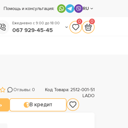
Помощь и консультация:
RU
0
0
Ежедневно с 9:00 до 18:00
067 929-45-45
050 133-45-45
093 170-75-45
Отзывы: 0
Код Товара: 2512-001-51
LADO
ь
В кредит