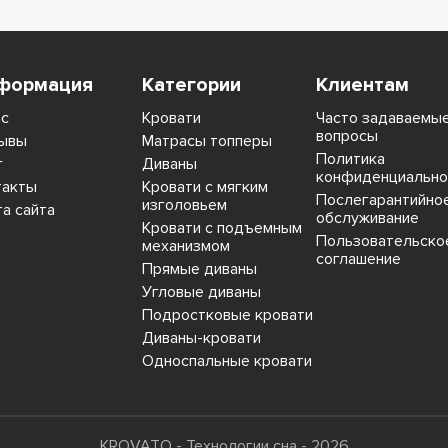
формация
Категории
Клиентам
ас
Кровати
Часто задаваемы
вопросы
ывы
Матрасы топперы
Политика
г
Диваны
конфиденциально
такты
Кровати с мягким
Послегарантийно
изголовьем
та сайта
обслуживание
Кровати с подъемным
Пользовательско
механизмом
соглашение
Прямые диваны
Угловые диваны
Подростковые кровати
Диваны-кровати
Односпальные кровати
KROVATO - Технологии сна - 2026