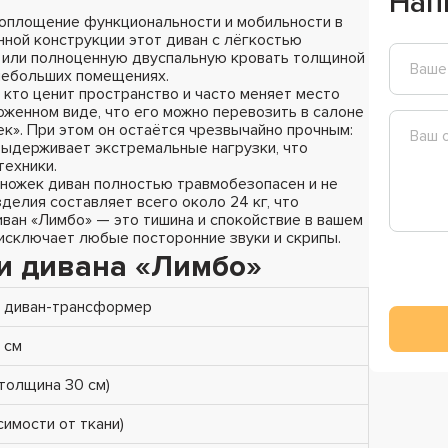
Нап
оплощение функциональности и мобильности в
ной конструкции этот диван с лёгкостью
 или полноценную двуспальную кровать толщиной
небольших помещениях.
 кто ценит пространство и часто меняет место
оженном виде, что его можно перевозить в салоне
к». При этом он остаётся чрезвычайно прочным:
выдерживает экстремальные нагрузки, что
техники.
ножек диван полностью травмобезопасен и не
зделия составляет всего около 24 кг, что
иван «Лимбо» — это тишина и спокойствие в вашем
 исключает любые посторонние звуки и скрипы.
и дивана «Лимбо»
 диван-трансформер
0 см
(толщина 30 см)
исимости от ткани)