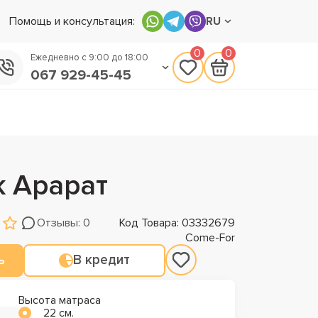
Помощь и консультация:
RU
0
0
Ежедневно с 9:00 до 18:00
067 929-45-45
050 133-45-45
093 170-75-45
k Арарат
Отзывы: 0
Код Товара: 03332679
Come-For
ь
В кредит
Высота матраса
22 см.