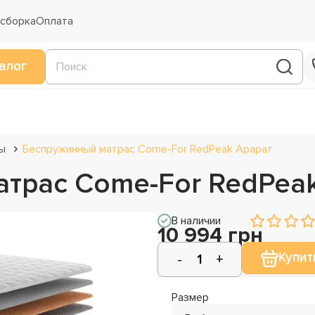
 сборка
Оплата
алог
ы
Беспружинный матрас Come-For RedPeak Арарат
трас Come-For RedPea
В наличии
10 994 грн
Купит
Размер