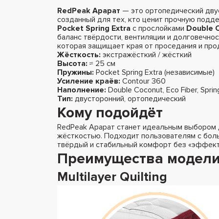
RedPeak Арарат
— это ортопедический дву
созданный для тех, кто ценит прочную подд
Pocket Spring Extra
с прослойками
Double 
баланс твёрдости, вентиляции и долговечно
которая защищает края от проседания и про
Жёсткость:
экстражёсткий / жёсткий
Высота:
≈ 25 см
Пружины:
Pocket Spring Extra (независимые)
Усиление краёв:
Contour 360
Наполнение:
Double Coconut, Eco Fiber, Sprin
Тип:
двусторонний, ортопедический
Кому подойдёт
RedPeak Арарат станет идеальным выбором д
жёсткостью. Подходит пользователям с боль
твёрдый и стабильный комфорт без «эффект
Преимущества модел
Multilayer Quilting