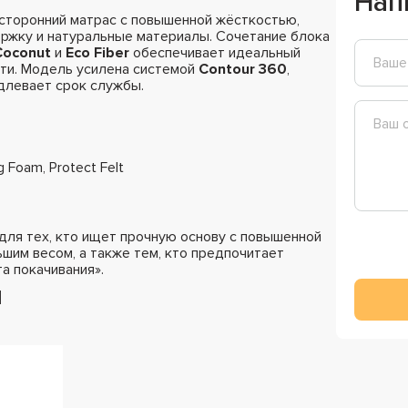
Нап
сторонний матрас с повышенной жёсткостью,
ержку и натуральные материалы. Сочетание блока
Coconut
и
Eco Fiber
обеспечивает идеальный
сти. Модель усилена системой
Contour 360
,
длевает срок службы.
g Foam, Protect Felt
ля тех, кто ищет прочную основу с повышенной
шим весом, а также тем, кто предпочитает
а покачивания».
и