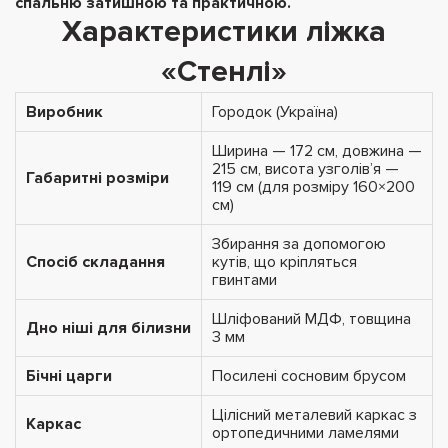
спальню затишною та практичною.
Характеристики ліжка
«Стенлі»
Виробник
Городок (Україна)
Ширина — 172 см, довжина —
215 см, висота узголів’я —
Габаритні розміри
119 см (для розміру 160×200
см)
Збирання за допомогою
Спосіб складання
кутів, що кріпляться
гвинтами
Шліфований МДФ, товщина
Дно ніші для білизни
3 мм
Бічні царги
Посилені сосновим брусом
Цілісний металевий каркас з
Каркас
ортопедичними ламелями