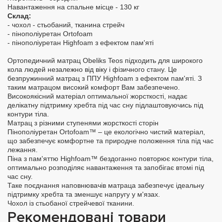
Навантаження на спальне місце - 130 кг
Склад:
- чохол - стьобаний, тканина стрейч
- пінополіуретан Ortofoam
- пінополіуретан Highfoam з ефектом пам'яті
Ортопедичний матрац Obeliks Teos підходить для широкого
кола людей незалежно від віку і фізичного стану. Це
безпружинний матрац з ППУ Highfoam з ефектом пам'яті. З
таким матрацом високий комфорт Вам забезпечено.
Високоякісний матеріал оптимальної жорсткості, надає
делікатну підтримку хребта під час сну підлаштовуючись під
контури тіла.
Матрац з різними ступенями жорсткості сторін
Пінополіуретан Ortofoam™ – це екологічно чистий матеріал,
що забезпечує комфортне та природне положення тіла під час
лежання.
Піна з пам'яттю Highfoam™ бездоганно повторює контури тіла,
оптимально розподіляє навантаження та запобігає втомі під
час сну.
Таке поєднання наповнювачів матраца забезпечує ідеальну
підтримку хребта та зменшує напругу у м'язах.
Чохол із стьобаної стрейчевої тканини.
Рекомендовані товари