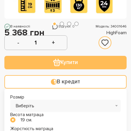
В наявності
Відгуки: 0
Модель: 34001646
5 368 грн
HighFoam
Купити
В кредит
Розмір
Виберіть
Висота матраца
19 см.
Жорсткість матраца