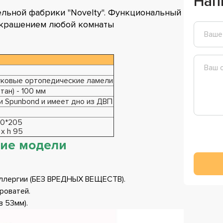
Нап
ельной фабрики "Novelty". Функциональный
украшением любой комнаты
уковые ортопедические ламели
ан) - 100 мм
и Spunbond и имеет дно из ДВП
180*205
 х h 95
ие модели
аллергии (БЕЗ ВРЕДНЫХ ВЕЩЕСТВ).
роватей.
в 53мм).