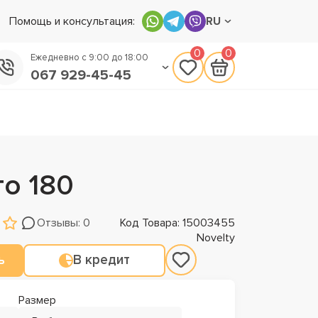
Помощь и консультация:
RU
0
0
Ежедневно с 9:00 до 18:00
067 929-45-45
050 133-45-45
093 170-75-45
то 180
Отзывы: 0
Код Товара: 15003455
Novelty
ь
В кредит
Размер