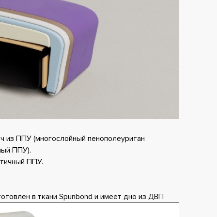
вич из ППУ (многослойный пенополеуритан
ый ППУ).
стичный ППУ.
отовлен в ткани Spunbond и имеет дно из ДВП