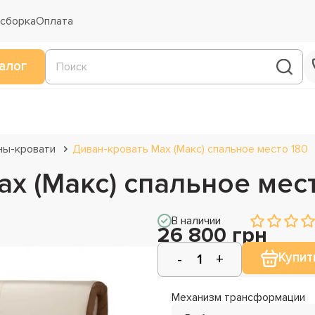
 сборка
Оплата
алог
ны-кровати
Диван-кровать Max (Макс) спальное место 180
x (Макс) спальное мес
В наличии
26 800 грн
Купит
Механизм трансформации