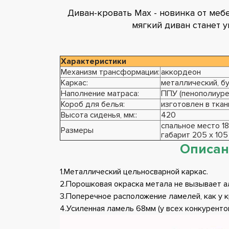
Диван-кровать Max - новинка от меб
мягкий диван станет 
Характеристики
Механизм трансформации:
аккордеон
Каркас:
металлический, б
Наполнение матраса:
ППУ (пенополиурет
Короб для белья:
изготовлен в ткан
Высота сиденья, мм::
420
спальное место 
Размеры
габарит 205 х 105
Описан
1.Металлический цельносварной каркас.
2.Порошковая окраска метала не вызывает 
3.Поперечное расположение ламелей, как у к
4.Усиленная ламель 68мм (у всех конкуренто