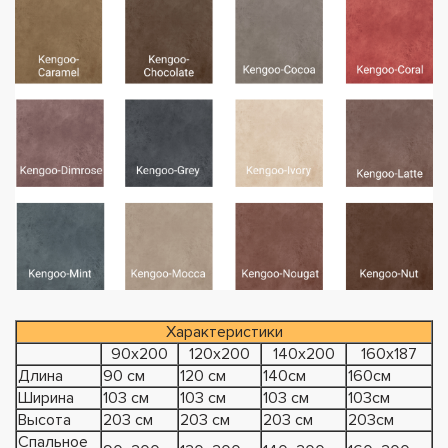
Характеристики
90х200
120х200
140х200
160х187
Длина
90 см
120 см
140см
160см
Ширина
103 см
103 см
103 см
103см
Высота
203 см
203 см
203 см
203см
Спальное