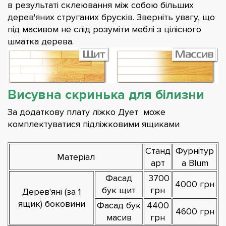
в результаті склеювання між собою більших
дерев'яних струганих брусків. Зверніть увагу, що
під масивом не слід розуміти меблі з цілісного
шматка дерева.
Висувна скринька для білизни
За додаткову плату ліжко Дует може
комплектуватися підліжковими ящиками
Станд
Фурнітур
Матеріал
арт
а Blum
Фасад
3700
4000 грн
бук щит
грн
Дерев'яні (за 1
ящик) боковини
Фасад бук
4400
4600 грн
масив
грн