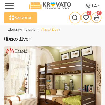
UA
0
0
Каталог
Двоярусні ліжка
Ліжко Дует
Ліжко Дует