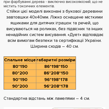
при фарбуванні дерева - виключно високоякісний, що не
містить токсичних елементів.
Стійки цієї моделі виконані з букової деревини
завтовшки 40х40мм. Ліжко оснащене місткими
ящиками для дитячих іграшок та речей, що
висуваються на роликах, без підвісних та інших
ненадійних систем висування. «Дует» відповідає
всім вимогам безпеки та сертифікації України.
Ширина сходів – 40 см.
Спальне місце
габаритні розміри
80*190
86*198*150
80*200
86*208*150
90*190
96*198*178
90*200
96*208*178
Стандартна відстань між ламелями – 4 см.