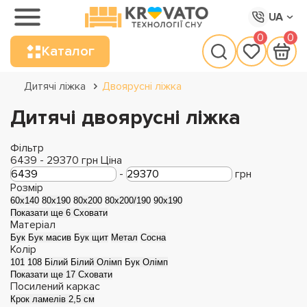
UA
0
0
Каталог
Дитячі ліжка
Двоярусні ліжка
Дитячі двоярусні ліжка
Фільтр
6439
-
29370
грн
Ціна
-
грн
Розмір
60х140
80x190
80x200
80x200/190
90x190
Показати ще 6
Сховати
Матеріал
Бук
Бук масив
Бук щит
Метал
Сосна
Колір
101
108
Білий
Білий Олімп
Бук Олімп
Показати ще 17
Сховати
Посилений каркас
Крок ламелів 2,5 см