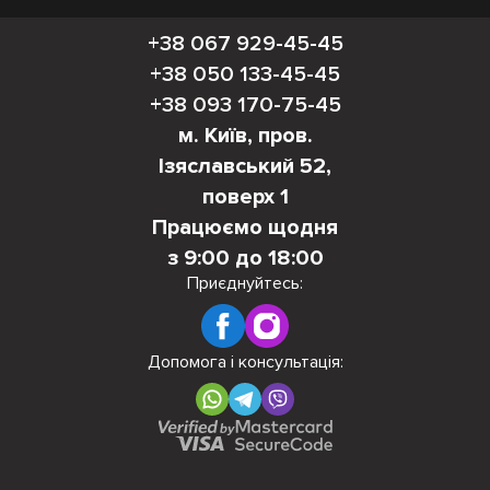
бортиків.
+38 067 929-45-45
Матеріал
+38 050 133-45-45
До вибору матеріалу основи ліжка підійдіть дуже
+38 093 170-75-45
м. Київ, пров.
відповідально. Оберіть металеве ліжко, якщо для вас
Ізяславський 52,
важливий дизайн та міцність, або віддайте перевагу
поверх 1
класичним дерев’яним моделям.
Працюємо щодня
Конструкційні особливості
з 9:00 до 18:00
Приєднуйтесь:
Широкі Сходинки
Широкі сходинки забезпечують більш стабільну та
надійну підтримку під час підйому та спуску. Це
Допомога і консультація:
особливо важливо для дітей, оскільки зменшує ризик
послизнення чи втрати рівноваги. Крім того, ширші
сходинки забезпечують додатковий комфорт,