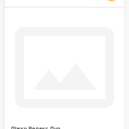
Ліжко Релакс Дуо