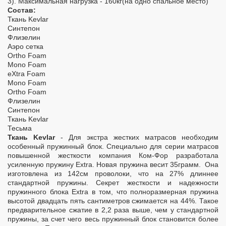
3). Максимальная нагрузка - 160кг(на одно спальное место)
Состав:
Ткань Kevlar
Синтепон
Флизелин
Аэро сетка
Ortho Foam
Mono Foam
eXtra Foam
Mono Foam
Ortho Foam
Флизелин
Синтепон
Ткань Kevlar
Тесьма
Ткань Kevlar
- Для экстра жестких матрасов необходим
особенный пружинный блок. Специально для серии матрасов
повышенной жесткости компания Ком-Фор разработала
усиленную пружину Extra. Новая пружина весит 35грамм. Она
изготовлена из 142см проволоки, что на 27% длиннее
стандартной пружины. Секрет жесткости и надежности
пружинного блока Extra в том, что полноразмерная пружина
высотой двадцать пять сантиметров сжимается на 44%. Такое
предварительное сжатие в 2,2 раза выше, чем у стандартной
пружины, за счет чего весь пружинный блок становится более