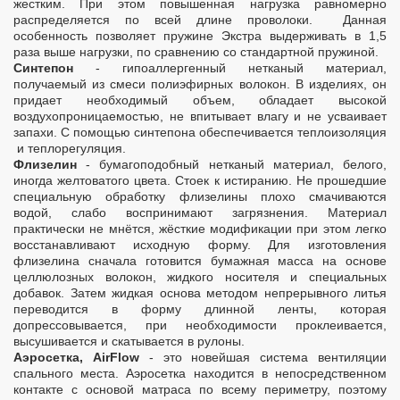
жестким. При этом повышенная нагрузка равномерно
распределяется по всей длине проволоки. Данная
особенность позволяет пружине Экстра выдерживать в 1,5
раза выше нагрузки, по сравнению со стандартной пружиной.
Синтепон
- гипоаллергенный нетканый материал,
получаемый из смеси полиэфирных волокон. В изделиях, он
придает необходимый объем, обладает высокой
воздухопроницаемостью, не впитывает влагу и не усваивает
запахи. С помощью синтепона обеспечивается теплоизоляция
и теплорегуляция.
Флизелин
- бумагоподобный нетканый материал, белого,
иногда желтоватого цвета. Стоек к истиранию. Не прошедшие
специальную обработку флизелины плохо смачиваются
водой, слабо воспринимают загрязнения. Материал
практически не мнётся, жёсткие модификации при этом легко
восстанавливают исходную форму. Для изготовления
флизелина сначала готовится бумажная масса на основе
целлюлозных волокон, жидкого носителя и специальных
добавок. Затем жидкая основа методом непрерывного литья
переводится в форму длинной ленты, которая
допрессовывается, при необходимости проклеивается,
высушивается и скатывается в рулоны.
Аэросетка, AirFlow
- это новейшая система вентиляции
спального места. Аэросетка находится в непосредственном
контакте с основой матраса по всему периметру, поэтому