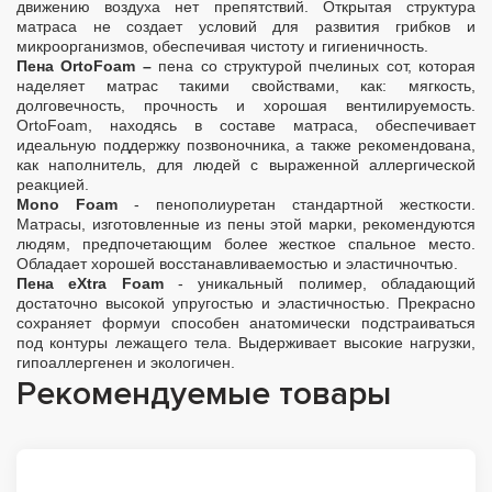
движению воздуха нет препятствий. Открытая структура
матраса не создает условий для развития грибков и
микроорганизмов, обеспечивая чистоту и гигиеничность.
Пена OrtoFoam –
пена со структурой пчелиных сот, которая
наделяет матрас такими свойствами, как: мягкость,
долговечность, прочность и хорошая вентилируемость.
OrtoFoam, находясь в составе матраса, обеспечивает
идеальную поддержку позвоночника, а также рекомендована,
как наполнитель, для людей с выраженной аллергической
реакцией.
Mono Foam
- пенополиуретан стандартной жесткости.
Матрасы, изготовленные из пены этой марки, рекомендуются
людям, предпочетающим более жесткое спальное место.
Обладает хорошей восстанавливаемостью и эластичночтью.
Пена eXtra Foam
- уникальный полимер, обладающий
достаточно высокой упругостью и эластичностью. Прекрасно
сохраняет формуи способен анатомически подстраиваться
под контуры лежащего тела. Выдерживает высокие нагрузки,
гипоаллергенен и экологичен.
Рекомендуемые товары