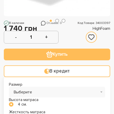
В наличии
Отзывы: 0
Код Товара: 34003397
1 740 грн
HighFoam
Купить
В кредит
Размер
Выберите
Высота матраса
4 см.
Жесткость матраса