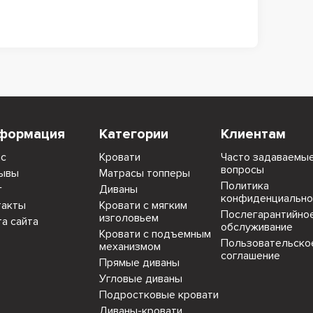
формация
Категории
Клиентам
ас
Кровати
Часто задаваемы
вопросы
ывы
Матрасы топперы
Политика
г
Диваны
конфиденциально
такты
Кровати с мягким
Послегарантийно
изголовьем
та сайта
обслуживание
Кровати с подъемным
Пользовательско
механизмом
соглашение
Прямые диваны
Угловые диваны
Подростковые кровати
Диваны-кровати