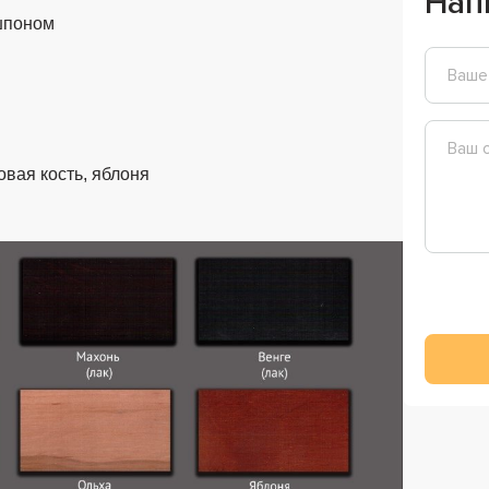
Нап
шпоном
овая кость, яблоня