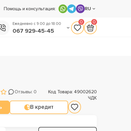
Помощь и консультация:
RU
0
0
Ежедневно с 9:00 до 18:00
067 929-45-45
050 133-45-45
093 170-75-45
Отзывы: 0
Код Товара: 49002620
ЧДК
ь
В кредит