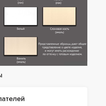
ы
пателей