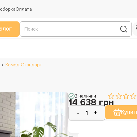
 сборка
Оплата
алог
Комод Стандарт
В наличии
14 638 грн
Купит