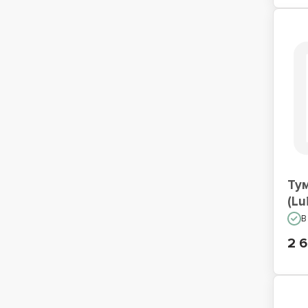
Тум
(Lu
В
2 