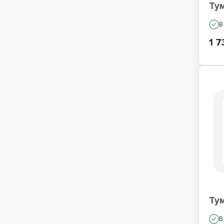
Ту
В
1 7
Тум
В