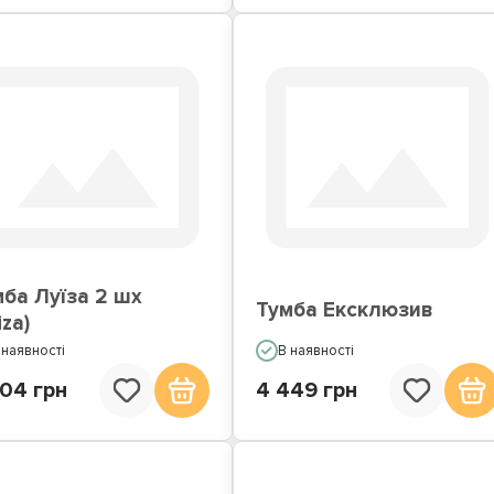
ба Луїза 2 шх
Тумба Ексклюзив
iza)
 наявності
В наявності
604 грн
4 449 грн