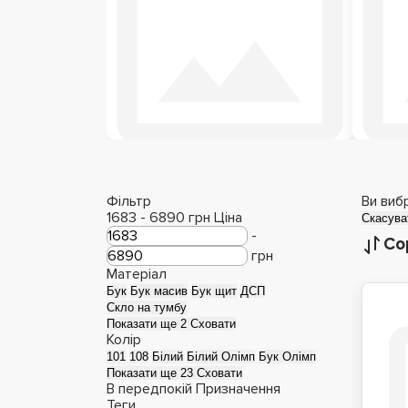
Фільтр
Ви виб
1683
-
6890
грн
Ціна
Скасува
-
Со
грн
Матеріал
Бук
Бук масив
Бук щит
ДСП
Скло на тумбу
Показати ще 2
Сховати
Колір
101
108
Білий
Білий Олімп
Бук Олімп
Показати ще 23
Сховати
В передпокій
Призначення
Теги