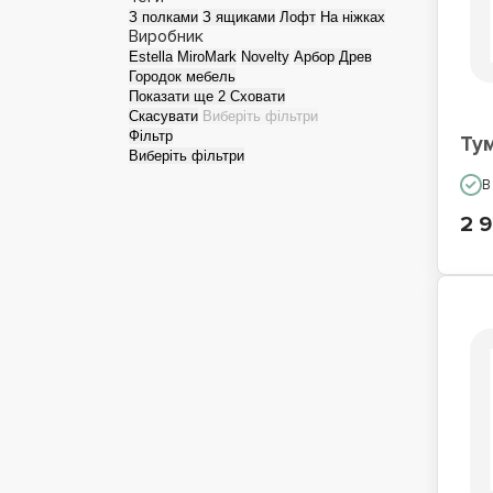
З полками
З ящиками
Лофт
На ніжках
Виробник
Estella
MiroMark
Novelty
Арбор Древ
Городок мебель
Показати ще 2
Сховати
Скасувати
Виберіть фільтри
Фільтр
Ту
Виберіть фільтри
В
2 9