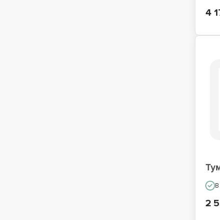
4 1
Ту
В
2 5