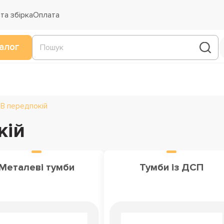
та збірка
Оплата
алог
В передпокій
кій
Металеві тумби
Тумби із ДСП