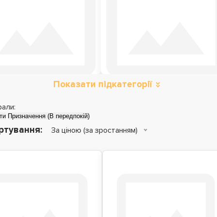
Показати підкатегорії
рали:
ти
Призначення (В передпокій)
ртування:
За ціною (за зростанням)