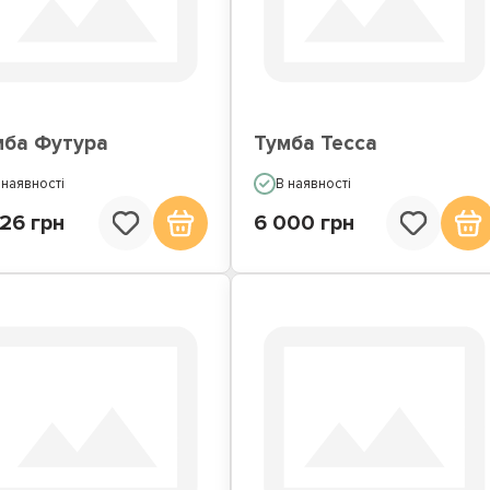
мба Футура
Тумба Тесса
 наявності
В наявності
26 грн
6 000 грн