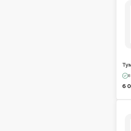
Ту
В
6 