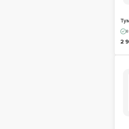
Ту
В
2 9