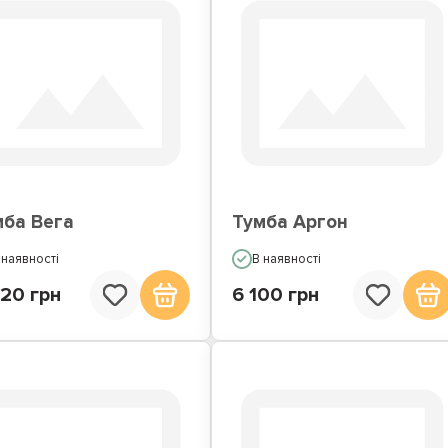
мба Вега
Тумба Аргон
 наявності
В наявності
020 грн
6 100 грн