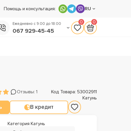
Помощь и консультация:
RU
0
0
Ежедневно с 9:00 до 18:00
067 929-45-45
050 133-45-45
093 170-75-45
Отзывы: 1
Код Товара: 53002911
Катунь
ь
В кредит
Категория Катунь