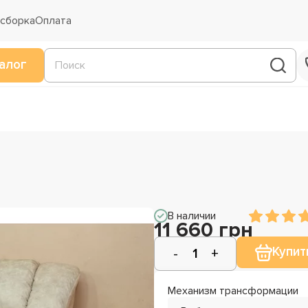
 сборка
Оплата
алог
В наличии
11 660 грн
Купит
Механизм трансформации