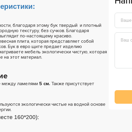
Нап
еристики:
ости, благодаря этому бук твердый и плотный
ородную текстуру, без сучков. Благодаря
выглядит по-настоящему красиво.
ревесная плита, которая представляет собой
ов. Бук в евро щите предает изделию
сматриваете мебель экологически чистую, которая
е на этот материал.
ие
ие между ламелями
5 см.
Также присутствует
льзуются экологически чистые на водной основе
ргии.
есте 160*200):