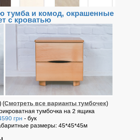
ю тумба и комод, окрашенные
ет с кроватью
)
(Смотреть все варианты тумбочек)
рикроватная тумбочка на 2 ящика
4590 грн
- бук
абаритные размеры: 45*45*45м
ы