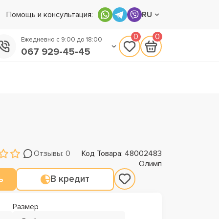
Помощь и консультация:
RU
0
0
Ежедневно с 9:00 до 18:00
067 929-45-45
050 133-45-45
093 170-75-45
Отзывы: 0
Код Товара: 48002483
Олимп
ь
В кредит
Размер