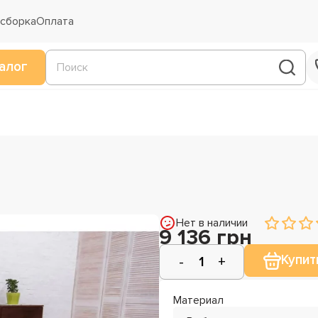
 сборка
Оплата
алог
Нет в наличии
9 136 грн
Купит
Материал