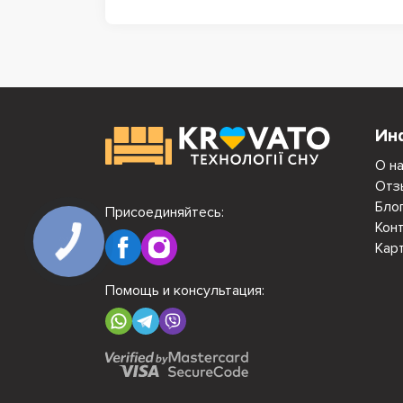
Ин
О н
Отз
Бло
Присоединяйтесь:
Кон
Кар
Помощь и консультация: