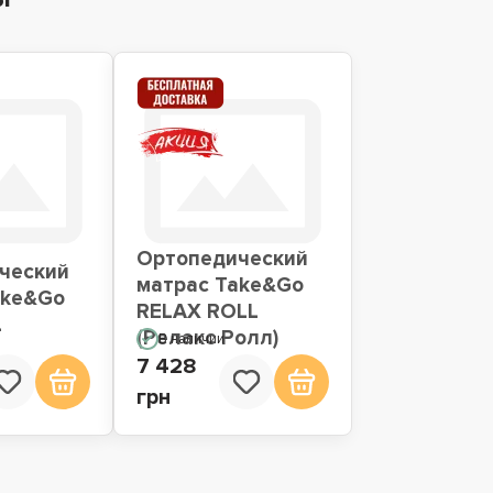
Ортопедический
ческий
матрас Take&Go
ake&Go
RELAX ROLL
L
(Релакс Ролл)
В наличии
7 428
грн